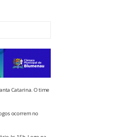
anta Catarina. O time
 jogos ocorrem no
rio às 15h. Logo na