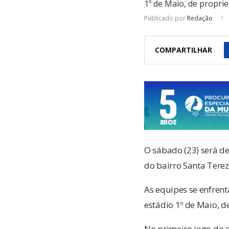
1º de Maio, de propri
Publicado por
Redação
COMPARTILHAR
O sábado (23) será d
do bairro Santa Tere
As equipes se enfrent
estádio 1º de Maio, 
No primeiro jogo do 