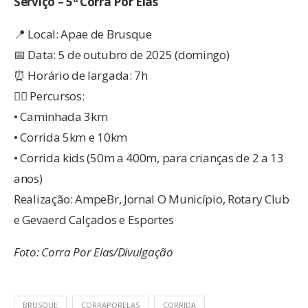
Serviço – 5ª Corra Por Elas
📍 Local: Apae de Brusque
📅 Data: 5 de outubro de 2025 (domingo)
⏰ Horário de largada: 7h
🏃‍♀️ Percursos:
• Caminhada 3km
• Corrida 5km e 10km
• Corrida kids (50m a 400m, para crianças de 2 a 13
anos)
Realização: AmpeBr, Jornal O Município, Rotary Club
e Gevaerd Calçados e Esportes
Foto: Corra Por Elas/Divulgação
BRUSQUE
CORRAPORELAS
CORRIDA