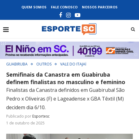
QUEM SOMOS
FALE CONOSCO
NOSSOS PARCEIROS
GUABIRUBA
OUTROS
VALE DO ITAJAÍ
Semifinais da Canastra em Guabiruba
definem finalistas no masculino e feminino
Finalistas da Canastra definidos em Guabiruba! São
Pedro x Oliveiras (F) e Lageadense x GBA Têxtil (M)
decidem dia 6/10.
Publicado por
Esportesc
1 de outubro de 2025