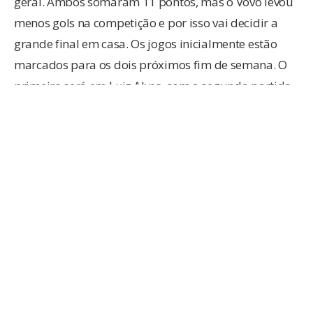
geral. Ambos somaram 11 pontos, mas o Vovô levou
menos gols na competição e por isso vai decidir a
grande final em casa. Os jogos inicialmente estão
marcados para os dois próximos fim de semana. O
primeiro será em Luiz Alves, com a segunda partida
no estádio Augusto Bauer.
O jogo
O empate em 0 a 0 garantia o Carlos Renaux na final
e para o Faixa o direito de jogar a segunda partida
em casa na decisão. Mas os times logo de cara
mostraram que não estavam dispostos a fazer jogo
de compadre. Com os desfalques do lateral