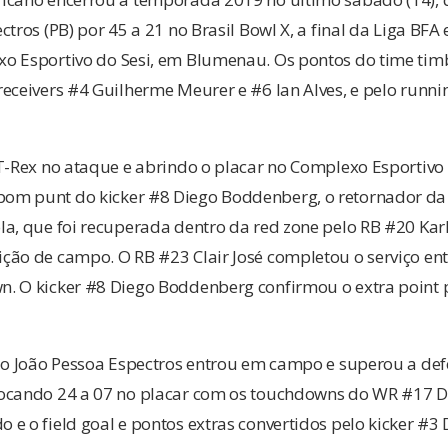
tros (PB) por 45 a 21 no Brasil Bowl X, a final da Liga BFA 
o Esportivo do Sesi, em Blumenau. Os pontos do time ti
eceivers #4 Guilherme Meurer e #6 Ian Alves, e pelo runnin
T-Rex no ataque e abrindo o placar no Complexo Esportivo 
m punt do kicker #8 Diego Boddenberg, o retornador da 
la, que foi recuperada dentro da red zone pelo RB #20 Kar
ção de campo. O RB #23 Clair José completou o serviço en
. O kicker #8 Diego Boddenberg confirmou o extra point p
do João Pessoa Espectros entrou em campo e superou a de
ocando 24 a 07 no placar com os touchdowns do WR #17 D
e o field goal e pontos extras convertidos pelo kicker #3