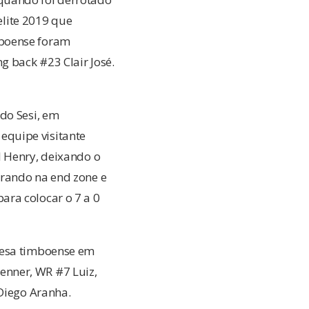
elite 2019 que
mboense foram
g back #23 Clair José.
do Sesi, em
equipe visitante
l Henry, deixando o
trando na end zone e
ara colocar o 7 a 0
fesa timboense em
enner, WR #7 Luiz,
 Diego Aranha.