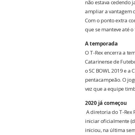
não estava cedendo ja
ampliar a vantagem 
Com o ponto extra con
que se manteve até o 
A temporada
O T-Rex encerra a te
Catarinense de Futebo
o SC BOWL 2019 e a Co
pentacampeão. O jogo 
vez que a equipe tim
2020 já começou
A diretoria do T-Rex
iniciar oficialmente
iniciou, na última se