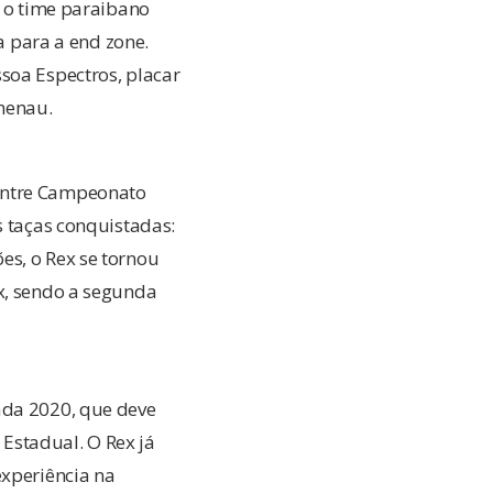
u o time paraibano
 para a end zone.
soa Espectros, placar
umenau.
 entre Campeonato
s taças conquistadas:
es, o Rex se tornou
ex, sendo a segunda
ada 2020, que deve
Estadual. O Rex já
experiência na