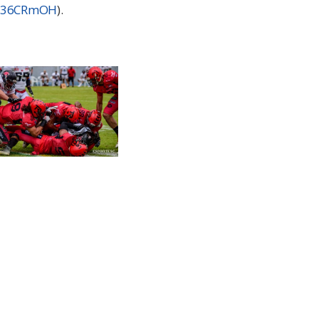
ly/36CRmOH
).