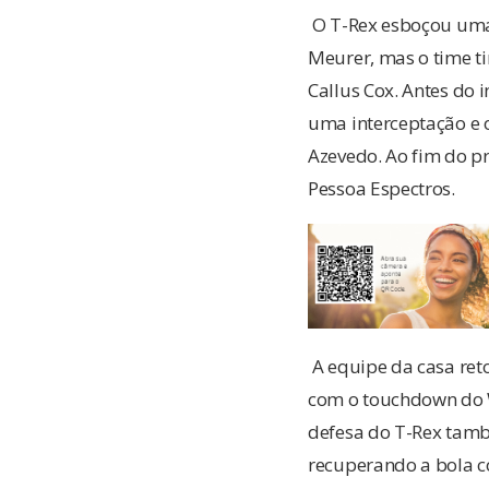
O T-Rex esboçou uma
Meurer, mas o time t
Callus Cox. Antes do 
uma interceptação e
Azevedo. Ao fim do p
Pessoa Espectros.
A equipe da casa ret
com o touchdown do W
defesa do T-Rex tamb
recuperando a bola 