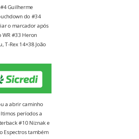
 #4 Guilherme
 touchdown do #34
liar o marcador após
 o WR #33 Heron
u, T-Rex 14×38 João
u a abrir caminho
últimos períodos a
terback #10 Niznak e
do Espectros também