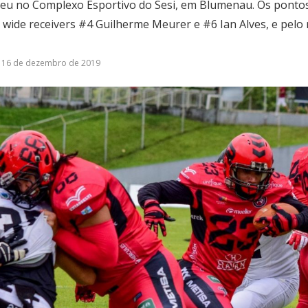
eceu no Complexo Esportivo do Sesi, em Blumenau. Os ponto
wide receivers #4 Guilherme Meurer e #6 Ian Alves, e pelo
16 de dezembro de 2019