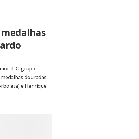
 medalhas
uardo
nior II. O grupo
As medalhas douradas
borboleta) e Henrique