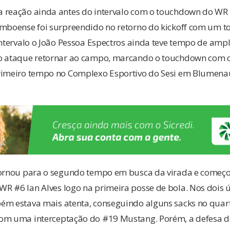
 reação ainda antes do intervalo com o touchdown do WR
imboense foi surpreendido no retorno do kickoff com um
intervalo o João Pessoa Espectros ainda teve tempo de amp
 o ataque retornar ao campo, marcando o touchdown com
rimeiro tempo no Complexo Esportivo do Sesi em Blumena
ornou para o segundo tempo em busca da virada e começo
R #6 Ian Alves logo na primeira posse de bola. Nos dois 
ém estava mais atenta, conseguindo alguns sacks no quar
com uma interceptação do #19 Mustang. Porém, a defesa 