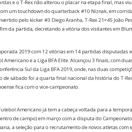
rdas e o T-Rex não alterou o placar na etapa final, mas vi
com um touchdown do quarterback #10 Niznak, em corrida
vertido pelo kicker #3 Diego Aranha, T-Rex 21×45 João Pes
fim da partida, decretando a vitória dos visitantes em Bl
mporada 2019 com 12 vitórias em 14 partidas disputadas
l Americano e a Liga BFA Elite. Alcançou 3 finais, com dua
nferência Sul da Liga BFA 2019, onde, nas duas competiçõ
de sábado foi a quarta final nacional da história do T-R
boense fica com o vice-campeonato.
 Futebol Americano já tem a cabeça voltada para a tempor
 (dentro de campo) em março com a disputa do Campeonato 
mana, a seleção para o recrutamento de novos atletas com 