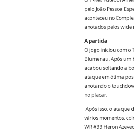
pelo João Pessoa Espec
aconteceu no Complex
anotados pelos wide r
A partida
O jogo iniciou com o 
Blumenau. Após um bo
acabou soltando a bo
ataque em ótima posi
anotando o touchdown
no placar.
Após isso, o ataque 
vários momentos, col
WR #33 Heron Azevedo 