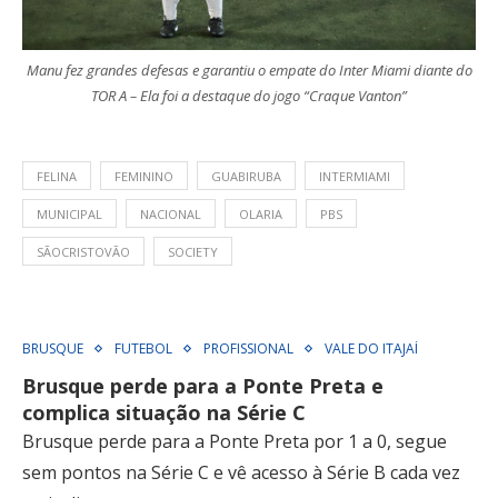
Manu fez grandes defesas e garantiu o empate do Inter Miami diante do
TOR A – Ela foi a destaque do jogo “Craque Vanton”
FELINA
FEMININO
GUABIRUBA
INTERMIAMI
MUNICIPAL
NACIONAL
OLARIA
PBS
SÃOCRISTOVÃO
SOCIETY
BRUSQUE
FUTEBOL
PROFISSIONAL
VALE DO ITAJAÍ
Brusque perde para a Ponte Preta e
complica situação na Série C
Brusque perde para a Ponte Preta por 1 a 0, segue
sem pontos na Série C e vê acesso à Série B cada vez