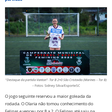
“
Destaque da partida Vanton”- Tor B 2×0 São Cristovão (Marines – Tor B)
– Fotos: Sidney Silva/EsporteSC
O jogo seguinte reservou a maior goleada da
rodada. O Olaria não tomou conhecimento do
Felinas e venceu por 8 a 2. O Felinas até saiu na