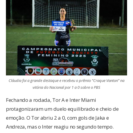
Cláudia foi a grande destaque e recebeu o prêmio “Craque Vanton” na
vitória do Nacional por 1 a 0 sobre o PBS
Fechando a rodada, Tor A e Inter Miami
protagonizaram um duelo equilibrado e cheio de
emoção. O Tor abriu 2 a 0, com gols de Jaka e
Andreza, mas o Inter reagiu no segundo tempo.