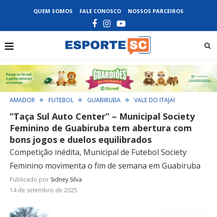
QUEM SOMOS
FALE CONOSCO
NOSSOS PARCEIROS
AMADOR
FUTEBOL
GUABIRUBA
VALE DO ITAJAÍ
“Taça Sul Auto Center” – Municipal Society
Feminino de Guabiruba tem abertura com
bons jogos e duelos equilibrados
Competição inédita, Municipal de Futebol Society
Feminino movimenta o fim de semana em Guabiruba
Publicado por
Sidney Silva
14 de setembro de 2025