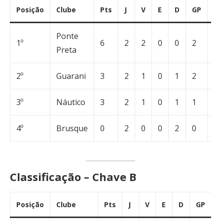
Posição
Clube
Pts
J
V
E
D
GP
G
Ponte
1º
6
2
2
0
0
2
0
Preta
2º
Guarani
3
2
1
0
1
2
1
3º
Náutico
3
2
1
0
1
1
2
4º
Brusque
0
2
0
0
2
0
2
Classificação – Chave B
Posição
Clube
Pts
J
V
E
D
GP