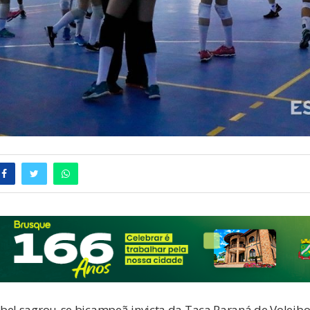
bel sagrou-se bicampeã invicta da Taça Paraná de Voleibol