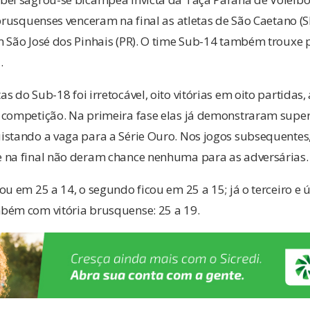
brusquenses venceram na final as atletas de São Caetano (SP
m São José dos Pinhais (PR). O time Sub-14 também trouxe 
.
 do Sub-18 foi irretocável, oito vitórias em oito partidas, 
 competição. Na primeira fase elas já demonstraram supe
istando a vaga para a Série Ouro. Nos jogos subsequente
 na final não deram chance nenhuma para as adversárias.
ou em 25 a 14, o segundo ficou em 25 a 15; já o terceiro e ú
bém com vitória brusquense: 25 a 19.