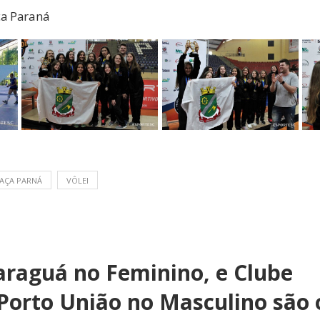
ça Paraná
AÇA PARNÁ
VÔLEI
araguá no Feminino, e Clube
Porto União no Masculino são 