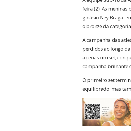
feira (2). As meninas 
ginásio Ney Braga, e
o bronze da categoria
A campanha das atletas
perdidos ao longo da
apenas um set, conqu
campanha brilhante e
O primeiro set termin
equilibrado, mas tam