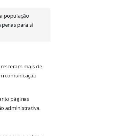
 a população
apenas para si
 cresceram mais de
 em comunicação
anto páginas
o administrativa.