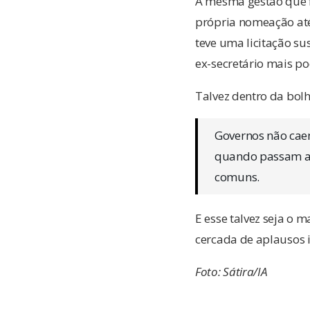
A mesma gestão que f
própria nomeação até
teve uma licitação su
ex-secretário mais p
Talvez dentro da bolh
Governos não cae
quando passam a 
comuns.
E esse talvez seja o 
cercada de aplausos i
Foto: Sátira/IA