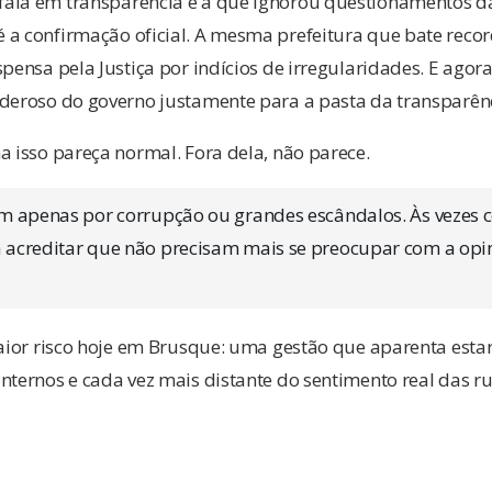
ala em transparência é a que ignorou questionamentos d
 a confirmação oficial. A mesma prefeitura que bate reco
spensa pela Justiça por indícios de irregularidades. E agor
oderoso do governo justamente para a pasta da transparên
a isso pareça normal. Fora dela, não parece.
m apenas por corrupção ou grandes escândalos. Às vezes 
acreditar que não precisam mais se preocupar com a opi
maior risco hoje em Brusque: uma gestão que aparenta esta
nternos e cada vez mais distante do sentimento real das ru