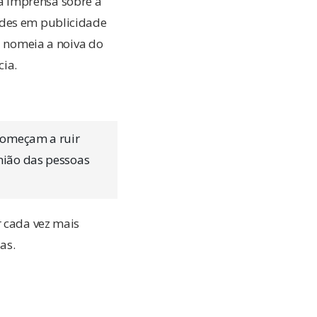
a imprensa sobre a
rdes em publicidade
a nomeia a noiva do
cia.
começam a ruir
nião das pessoas
r cada vez mais
as.