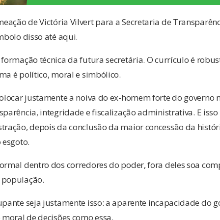
ação de Victória Vilvert para a Secretaria de Transparênc
mbolo disso até aqui.
formação técnica da futura secretária. O currículo é robust
ma é político, moral e simbólico.
 colocar justamente a noiva do ex-homem forte do governo
sparência, integridade e fiscalização administrativa. E iss
stração, depois da conclusão da maior concessão da histór
 esgoto.
normal dentro dos corredores do poder, fora deles soa c
 população.
upante seja justamente isso: a aparente incapacidade do g
moral de decisões como essa.