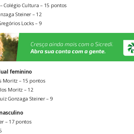
– Colégio Cultura – 15 pontos
onzaga Steiner – 12
regórios Locks – 9
dual
feminino
os Moritz – 15 pontos
rlos Moritz – 12
Luiz Gonzaga Steiner – 9
 masculino
er – 17 pontos
5