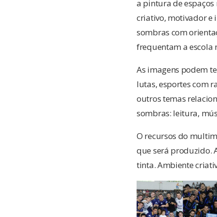
a pintura de espaços
criativo, motivador e
sombras com orientaç
frequentam a escola n
As imagens podem ter
lutas, esportes com r
outros temas relacion
sombras: leitura, mús
O recursos do multim
que será produzido. A
tinta. Ambiente criati