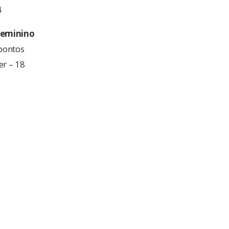
4
 feminino
 pontos
er – 18