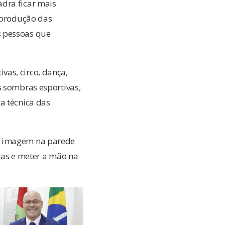
adra ficar mais
a produção das
s pessoas que
as, circo, dança,
s sombras esportivas,
a técnica das
 a imagem na parede
tas e meter a mão na