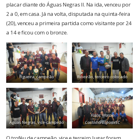
placar diante do Águas Negras II. Na ida, venceu por
2 a 0, em casa. Já na volta, disputada na quinta-feira
(20), venceu a primeira partida como visitante por 24
a 14 e ficou com o bronze.
Figueira, campeão
Ribeirão, terceiro colocado
Fotos: Marcio
Águas Negras, vice-campeão
Costódio/EsporteSC
O troféu de campeão, vice e terceiro lugar foram