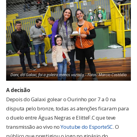
Dani, do Galaxi, foi a goleira menos vazada – Fotos: Marcio Costódio
A decisão
Depois do Galaxi golear o Ourinho por 7 a 0 na
disputa pelo bronze, todas as atenções ficaram para
o duelo entre Águas Negras e ElitteF.C que teve
transmissão ao vivo no
Youtube do EsporteSC
. O
público que prestigiou o jogo no ginásio do