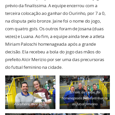
prévio da finalíssima. A equipe encerrou com a
terceira colocação ao ganhar do Ourinho, por 7 a 0,
na disputa pelo bronze. Jaine foi o nome do jogo,
com quatro gols. Os outros foram de Josana (duas
vezes) e Luana. Ao fim, a equipe ainda teve a atleta
Miriam Paloschi homenageada após a grande
decisão. Ela recebeu a bola do jogo das mãos do
prefeito Alcir Merizio por ser uma das precursoras
do futsal feminino na cidade.
Miriam, do Galaxi, foi
homenageada pela contribuição
A artilheira, Aline Bósio
ao futsal feminino