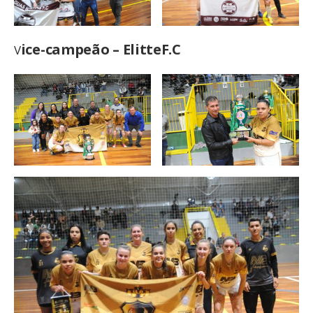
ice-campeão – ElitteF.C
V