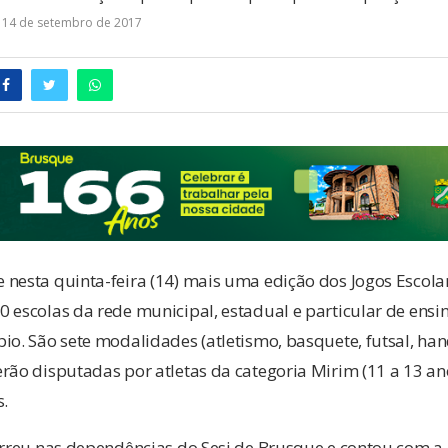
14 de setembro de 2017
nesta quinta-feira (14) mais uma edição dos Jogos Escolar
 escolas da rede municipal, estadual e particular de ensin
io. São sete modalidades (atletismo, basquete, futsal, hand
ão disputadas por atletas da categoria Mirim (11 a 13 anos)
s.
correu nas dependências do Sesi de Brusque e contou com a