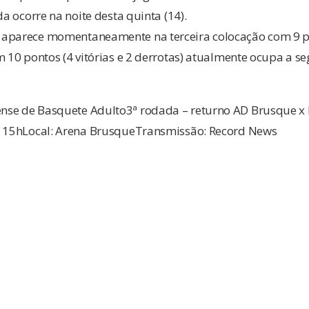
da ocorre na noite desta quinta (14).
aparece momentaneamente na terceira colocação com 9 pon
 10 pontos (4 vitórias e 2 derrotas) atualmente ocupa a s
nse de Basquete Adulto3ª rodada – returno AD Brusque x
: 15hLocal: Arena BrusqueTransmissão: Record News