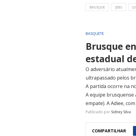
BRUSQUE
JEBS
J
BASQUETE
Brusque en
estadual d
O adversário atualmen
ultrapassado pelos br
A partida ocorre na no
A equipe brusquense 
empate). A Adiee, com
Publicado por
Sidney Silva
COMPARTILHAR