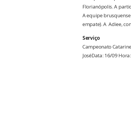
Florianópolis. A parti
A equipe brusquense 
empate). A Adiee, com
Serviço
Campeonato Catarine
JoséData: 16/09 Hora