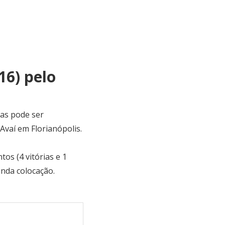
16) pelo
mas pode ser
vaí em Florianópolis.
s (4 vitórias e 1
unda colocação.