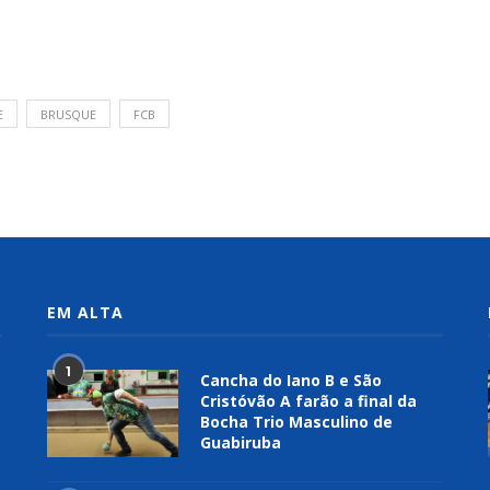
E
BRUSQUE
FCB
EM ALTA
1
Cancha do Iano B e São
Cristóvão A farão a final da
Bocha Trio Masculino de
Guabiruba