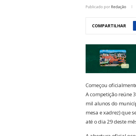
Publicado por
Redação
COMPARTILHAR
Começou oficialmente 
A competição reúne 30
mil alunos do municíp
mesa e xadrez) que ser
até o dia 29 deste mê
A abertura oficial o