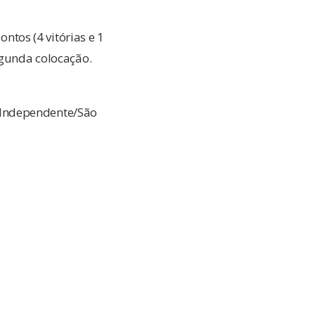
tos (4 vitórias e 1
egunda colocação.
 Independente/São