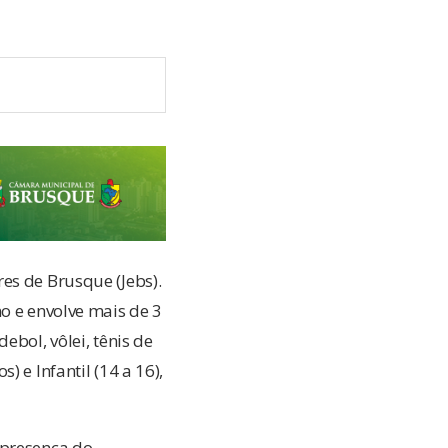
es de Brusque (Jebs).
o e envolve mais de 3
ebol, vôlei, tênis de
 e Infantil (14 a 16),
 presença do