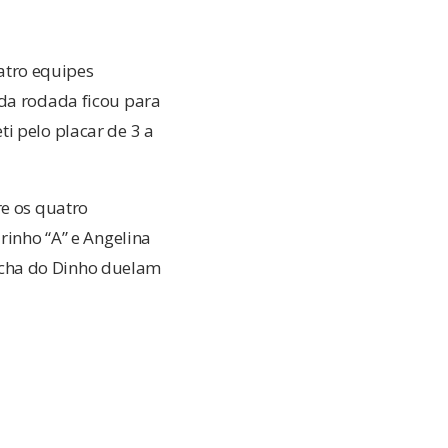
atro equipes
 da rodada ficou para
i pelo placar de 3 a
re os quatro
rinho “A” e Angelina
ncha do Dinho duelam