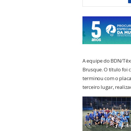
A equipe do BDN/Têxt
Brusque. O título foi
terminou com o placa
terceiro lugar, realiz