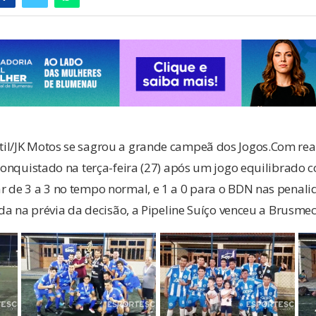
il/JK Motos se sagrou a grande campeã dos Jogos.Com real
 conquistado na terça-feira (27) após um jogo equilibrado
r de 3 a 3 no tempo normal, e 1 a 0 para o BDN nas penali
ada na prévia da decisão, a Pipeline Suíço venceu a Brusmec