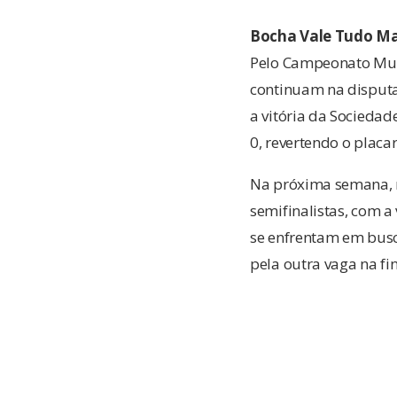
Bocha
Vale
Tudo Ma
Pelo Campeonato Mun
continuam na disputa 
a vitória da Sociedad
0, revertendo o placar
Na próxima semana, na
semifinalistas, com a
se enfrentam em bus
pela outra vaga na fi