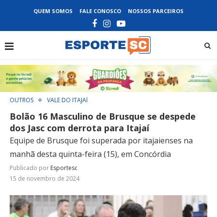
QUEM SOMOS
FALE CONOSCO
NOSSOS PARCEIROS
OUTROS
VALE DO ITAJAÍ
Bolão 16 Masculino de Brusque se despede
dos Jasc com derrota para Itajaí
Equipe de Brusque foi superada por itajaienses na
manhã desta quinta-feira (15), em Concórdia
Publicado por
Esportesc
15 de novembro de 2024