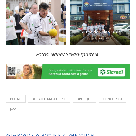
Equipe de Bolão 16 de
Brusque
Fotos: Sidney Silva/EsporteSC
BOLAO
BOLAO16MASCULINO
BRUSQUE
CONCORDIA
JASC
ARTES MARCIAIS
BASQUETE
VALE DO ITAJAÍ