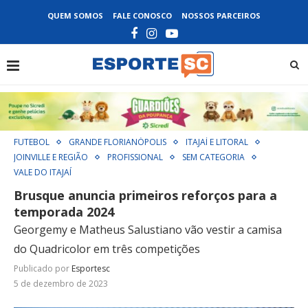
QUEM SOMOS
FALE CONOSCO
NOSSOS PARCEIROS
FUTEBOL
GRANDE FLORIANÓPOLIS
ITAJAÍ E LITORAL
JOINVILLE E REGIÃO
PROFISSIONAL
SEM CATEGORIA
VALE DO ITAJAÍ
Brusque anuncia primeiros reforços para a
temporada 2024
Georgemy e Matheus Salustiano vão vestir a camisa
do Quadricolor em três competições
Publicado por
Esportesc
5 de dezembro de 2023