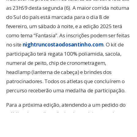
as 23h59 desta segunda (6). A maior corrida noturna
do Sul do país está marcada para o dia 8 de
fevereiro, um sábado à noite, e a edição 2025 terá
como tema “Fantasia”. As inscrições podem ser feitas
no site
nightruncostaodosantinho.com
. O kit de
participação terá regata 100% poliamida, sacola,
numeral de peito, chip de cronometragem,
headlamp (lanterna de cabeça) e brindes dos
patrocinadores. Todos os atletas que concluírem o
percurso receberão uma medalha de participação.
Para a próxima edição, atendendo a um pedido do
público de ampliar o limite de participantes da
prova, a organização da Night Run Costão do
Santinho 2025 preparou novidades em relação à