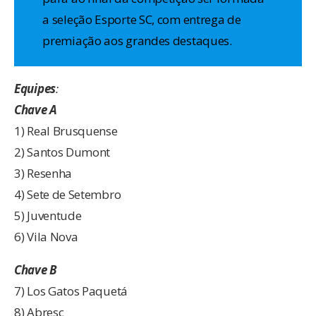
a seleção Esporte SC, com entrega de
premiação aos grandes destaques.
Equipes
:
Chave A
1) Real Brusquense
2) Santos Dumont
3) Resenha
4) Sete de Setembro
5) Juventude
6) Vila Nova
Chave B
7) Los Gatos Paquetá
8) Abresc