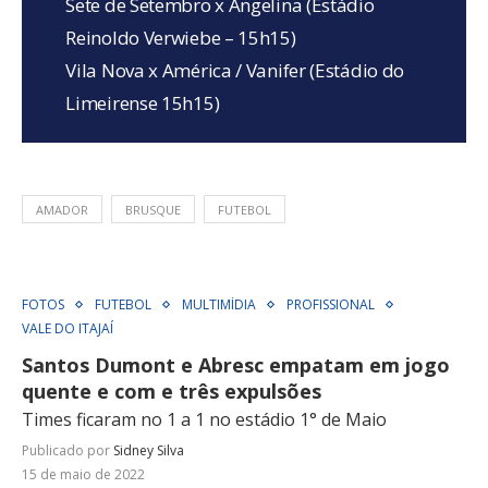
Sete de Setembro x Angelina (Estádio
Reinoldo Verwiebe – 15h15)
Vila Nova x América / Vanifer (Estádio do
Limeirense 15h15)
AMADOR
BRUSQUE
FUTEBOL
FOTOS
FUTEBOL
MULTIMÍDIA
PROFISSIONAL
VALE DO ITAJAÍ
Santos Dumont e Abresc empatam em jogo
quente e com e três expulsões
Times ficaram no 1 a 1 no estádio 1° de Maio
Publicado por
Sidney Silva
15 de maio de 2022