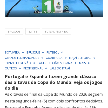
Fotos: Nayglon Goulart/PMB
BRUSQUE
ELITTE
FUTSAL FEMININO
BOTUVERÁ
BRUSQUE
FUTEBOL
GRANDE FLORIANÓPOLIS
GUABIRUBA
ITAJAÍ E LITORAL
JOINVILLE E REGIÃO
LAGES E REGIÃO SERRANA
MAIS
OUTROS
PROFISSIONAL
VALE DO ITAJAÍ
Portugal e Espanha fazem grande clássico
das oitavas da Copa do Mundo; veja os jogos
do dia
As oitavas de final da Copa do Mundo de 2026 seguem
nesta segunda-feira (6) com dois confrontos decisivos.
Portugal e Espanha fazem o clássico do dia, às 16h,