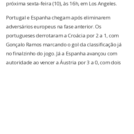
próxima sexta-feira (10), às 16h, em Los Angeles.
Portugal e Espanha chegam após eliminarem
adversários europeus na fase anterior. Os
portugueses derrotaram a Croácia por 2 a 1, com
Gonçalo Ramos marcando o gol da classificação já
no finalzinho do jogo. Já a Espanha avançou com
autoridade ao vencer a Áustria por 3 a 0, com dois
gols de Oyarzabal e um de Pedro Porro.
O técnico Roberto Martínez deve escalar Portugal
com Diogo Costa; João Cancelo, Rúben Dias, Renato
Veiga e Nuno Mendes; Vitinha e João Neves; Pedro
Neto, Bruno Fernandes e Rafael Leão; Cristiano
Ronaldo. A Espanha, comandada por Luis de la
Fuente, deve iniciar a partida com Unai Simón; Pedro