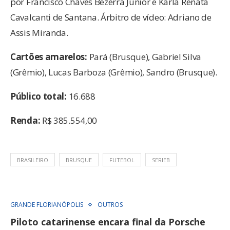
por Francisco Chaves Bezerra Júnior e Karla Renata
Cavalcanti de Santana. Árbitro de vídeo: Adriano de
Assis Miranda.
Cartões amarelos:
Pará (Brusque), Gabriel Silva
(Grêmio), Lucas Barboza (Grêmio), Sandro (Brusque).
Público total:
16.688
Renda:
R$ 385.554,00
BRASILEIRO
BRUSQUE
FUTEBOL
SERIEB
GRANDE FLORIANÓPOLIS
OUTROS
Piloto catarinense encara final da Porsche