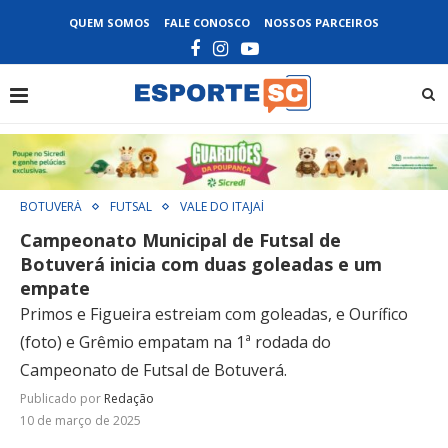
QUEM SOMOS
FALE CONOSCO
NOSSOS PARCEIROS
BOTUVERÁ
FUTSAL
VALE DO ITAJAÍ
Campeonato Municipal de Futsal de
Botuverá inicia com duas goleadas e um
empate
Primos e Figueira estreiam com goleadas, e Ourífico
(foto) e Grêmio empatam na 1ª rodada do
Campeonato de Futsal de Botuverá.
Publicado por
Redação
10 de março de 2025