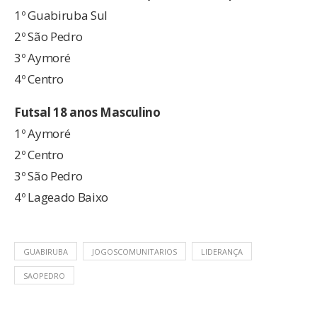
1º Guabiruba Sul
2º São Pedro
3º Aymoré
4º Centro
Futsal 18 anos Masculino
1º Aymoré
2º Centro
3º São Pedro
4º Lageado Baixo
GUABIRUBA
JOGOSCOMUNITARIOS
LIDERANÇA
SAOPEDRO