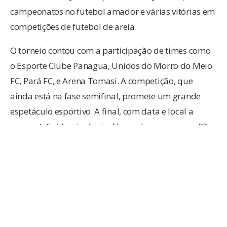
campeonatos no futebol amador e várias vitórias em
competições de futebol de areia.
O torneio contou com a participação de times como
o Esporte Clube Panagua, Unidos do Morro do Meio
FC, Pará FC, e Arena Tomasi. A competição, que
ainda está na fase semifinal, promete um grande
espetáculo esportivo. A final, com data e local a
serem definidos, terá o troféu em homenagem a “Da
Silva”.
Entre os destaques da competição, está o ex-jogador
do JEC: o atacante Lima, que atualmente joga pelo