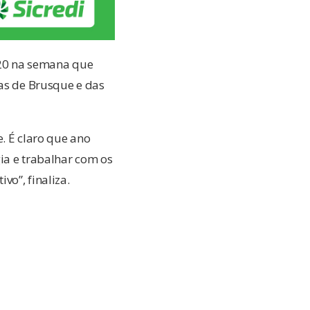
b-20 na semana que
tas de Brusque e das
. É claro que ano
ia e trabalhar com os
vo”, finaliza.