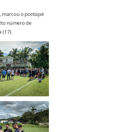
í, marcou o pontapé
alto número de
 (17).