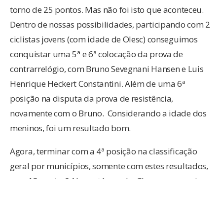
torno de 25 pontos. Mas não foi isto que aconteceu.
Dentro de nossas possibilidades, participando com 2
ciclistas jovens (com idade de Olesc) conseguimos
conquistar uma 5ª e 6ª colocação da prova de
contrarrelógio, com Bruno Sevegnani Hansen e Luis
Henrique Heckert Constantini. Além de uma 6ª
posição na disputa da prova de resistência,
novamente com o Bruno. Considerando a idade dos
meninos, foi um resultado bom.
Agora, terminar com a 4ª posição na classificação
geral por municípios, somente com estes resultados,
com 13 pontos? Algo está errado. Claro que eu sei o
que é. Isto é reflexo do baixo número de ciclistas que
disputaram os Jogos.