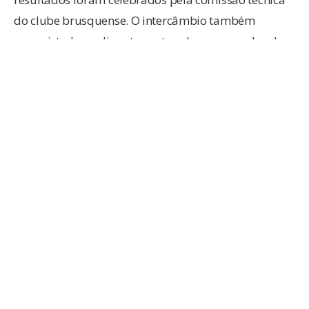
do clube brusquense. O intercâmbio também
conquistado na disputa contra algumas escolas de
estilos diferentes foi outro ponto valorizado para que
os atletas sigam com bons resultados na sequência
da temporada.