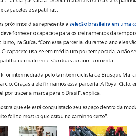
ra, o atleta passará a receber materiais da marca espanho
e capacetes e sapatilhas.
s próximos dias representa a
seleção brasileira em uma 
 deve fornecer o capacete para os treinamentos da tempor
lismo, na Suíça. “Com essa parceria, durante o ano eles vã
e. O capacete usa-se em média um por temporada, a não s
apatilha normalmente são duas ao ano”, comenta.
uk foi intermediada pelo também ciclista de Brusque Marci
cio. Graças a ele firmamos essa parceria. A Royal Ciclo, 
l por trazer a marca para o Brasil”, explica.
ostra que ele está conquistado seu espaço dentro da moda
to feliz e mostra que estou no caminho certo”.