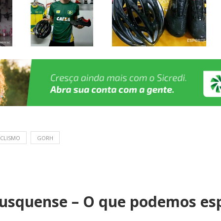
ICLISMO
GORH
rusquense – O que podemos es