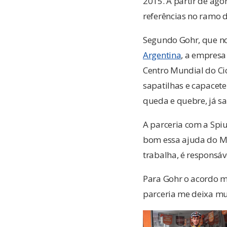
2015. A partir de ago
referências no ramo d
Segundo Gohr, que no
Argentina
, a empresa
Centro Mundial do Cic
sapatilhas e capacet
queda e quebre, já s
A parceria com a Spi
bom essa ajuda do Mar
trabalha, é responsáve
Para Gohr o acordo m
parceria me deixa mui