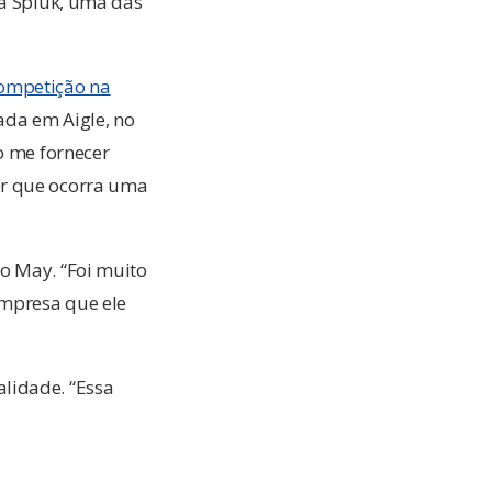
la Spiuk, uma das
competição na
ada em Aigle, no
o me fornecer
er que ocorra uma
o May. “Foi muito
empresa que ele
lidade. “Essa