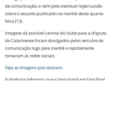
de comunicação, e nem pela eventual repercussão
sobre o assunto publicado na manhã desta quarta-
feira (13).
Imagens da possível camisa do clube para a disputa
do Catarinense foram divulgados pelos veículos de
comunicação logo pela manhã e rapidamente
tomaram as redes sociais.
Veja as imagens que vazaram
A diretoria informou que o layout está em fase final
de confecção e comunicou que alguns dos
patrocinadores veiculados nas imagens que
vazaram não estão, pelo menos até o presente
momento, acertados com o clube.