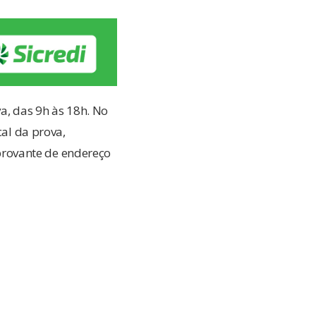
va, das 9h às 18h. No
cal da prova,
rovante de endereço