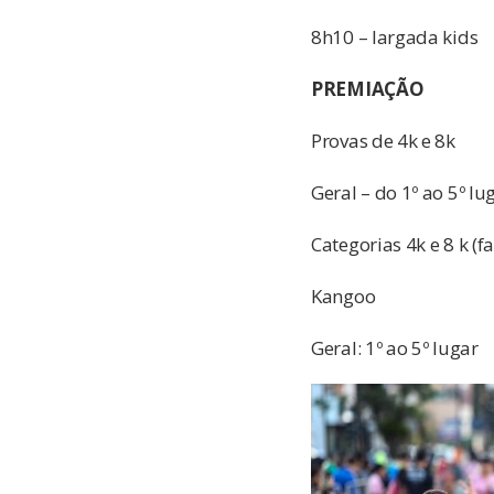
8h10 – largada kids
PREMIAÇÃO
Provas de 4k e 8k
Geral – do 1º ao 5º lu
Categorias 4k e 8 k (fa
Kangoo
Geral: 1º ao 5º lugar