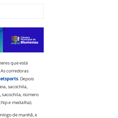
heres que está
. As corredoras
ketsports
. Depois
ia, sacochila,
, sacochila, número
chip e medalha).
omingo de manhã, e