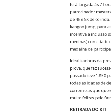
terá largada às 7 hora
patrocinador master d
de 4k e 8k de corrida
kangoo jump, para as 
incentiva a inclusão s
meninas) com idade e
medalha de participa
Idealizadoras da prov
prova, que faz suces
passado teve 1.850 pa
todas as idades de d
correm e as que quer
muito felizes pelo fat
RETIRADA DO KIT