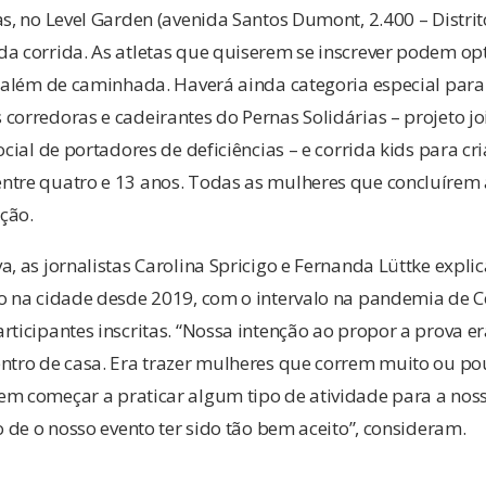
s, no Level Garden (avenida Santos Dumont, 2.400 – Distrito
a corrida. As atletas que quiserem se inscrever podem opt
, além de caminhada. Haverá ainda categoria especial par
corredoras e cadeirantes do Pernas Solidárias – projeto jo
ocial de portadores de deficiências – e corrida kids para c
ntre quatro e 13 anos. Todas as mulheres que concluírem 
ção.
a, as jornalistas Carolina Spricigo e Fernanda Lüttke expl
so na cidade desde 2019, com o intervalo na pandemia de C
rticipantes inscritas. “Nossa intenção ao propor a prova er
entro de casa. Era trazer mulheres que correm muito ou po
em começar a praticar algum tipo de atividade para a nos
o de o nosso evento ter sido tão bem aceito”, consideram.