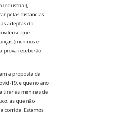
 Industrial),
ar pelas distâncias
a as adeptas do
invilense que
rianças (meninos e
a prova receberão
icam a proposta da
ovid-19, e que no ano
a tirar as meninas de
uco, as que não
sa corrida. Estamos