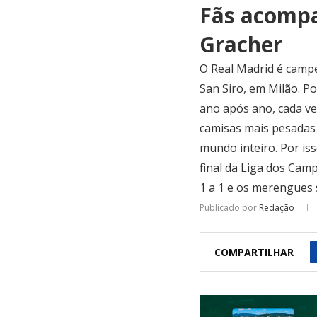
Fãs acompa
Gracher
O Real Madrid é camp
San Siro, em Milão. P
ano após ano, cada ve
camisas mais pesadas 
mundo inteiro. Por iss
final da Liga dos Cam
1 a 1 e os merengues 
Publicado por
Redação
COMPARTILHAR