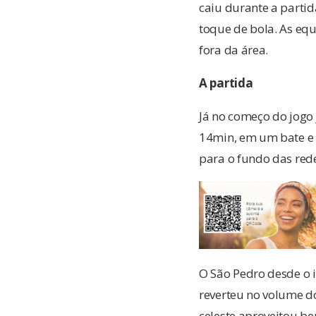
caiu durante a parti
toque de bola. As equ
fora da área.
A partida
Já no começo do jogo 
14min, em um bate e 
para o fundo das red
O São Pedro desde o i
reverteu no volume d
celeste aproveitou be