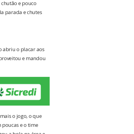
o chutão e pouco
la parada e chutes
o abriu o placar aos
 aproveitou e mandou
mais o jogo, o que
 poucas e o time
zou a bola na área e