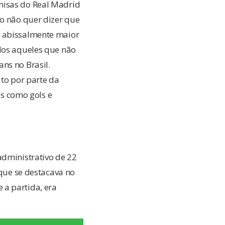
misas do Real Madrid
so não quer dizer que
o abissalmente maior
odos aqueles que não
ns no Brasil.
uto por parte da
os como gols e
administrativo de 22
 que se destacava no
 a partida, era