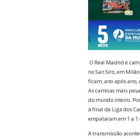
O Real Madrid é camp
no San Siro, em Milão
ficam, ano após ano, 
As camisas mais pesa
do mundo inteiro. Por 
à final da Liga dos 
empataram em 1 a 1 e
A transmissão aconte