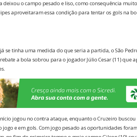
da deixou o campo pesado e liso, como consequência muit
ipes aproveitaram essa condição para tentar os gols na bo
já se tinha uma medida do que seria a partida, o São Pedr
rebate a bola sobrou para o jogador Júlio Cesar (11) que
es.
nício jogou no contra ataque, enquanto o Cruzeiro buscou 
o jogo e em gols. Com jogo pesado as oportunidades foram
m, no fim do primeiro tempo o meio campo Gilson (10) cru