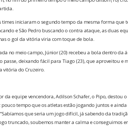
artida.
os times iniciaram o segundo tempo da mesma forma que 
tacando e São Pedro buscando o contra ataque, as duas eq
as o gol da vitória viria com toque de bola.
da no meio campo, Júnior (20) recebeu a bola dentro da ár
passe, deixando fácil para Tiago (23), que aproveitou e 
 vitória do Cruzeiro.
or da equipe vencendora, Adilson Schafer, o Pipo, destou 
z pouco tempo que os atletas estão jogando juntos e aind
Sabíamos que seria um jogo difícil, já sabendo da tradiçã
go truncado, soubemos manter a calma e conseguimos emp