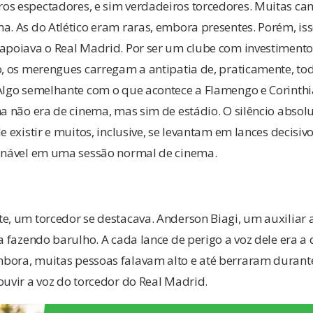
os espectadores, e sim verdadeiros torcedores. Muitas ca
a. As do Atlético eram raras, embora presentes. Porém, is
 apoiava o Real Madrid. Por ser um clube com investiment
o, os merengues carregam a antipatia de, praticamente, t
Algo semelhante com o que acontece a Flamengo e Corinthia
ma não era de cinema, mas sim de estádio. O silêncio absol
e existir e muitos, inclusive, se levantam em lances decisiv
ginável em uma sessão normal de cinema.
e, um torcedor se destacava. Anderson Biagi, um auxiliar 
la fazendo barulho. A cada lance de perigo a voz dele era a
bora, muitas pessoas falavam alto e até berraram durante
ouvir a voz do torcedor do Real Madrid.