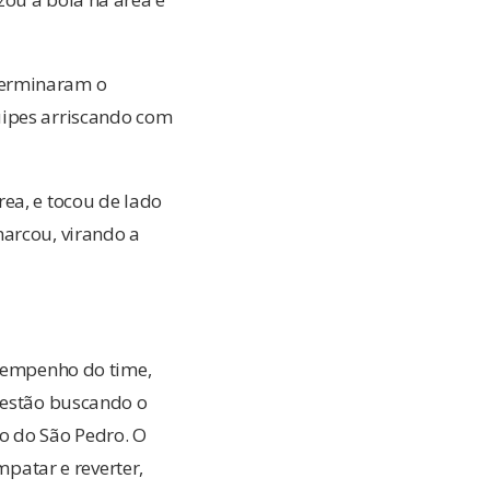
terminaram o
uipes arriscando com
ea, e tocou de lado
marcou, virando a
o empenho do time,
a estão buscando o
o do São Pedro. O
atar e reverter,