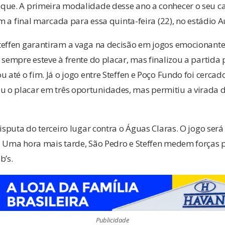
que. A primeira modalidade desse ano a conhecer o seu c
com a final marcada para essa quinta-feira (22), no estádio 
teffen garantiram a vaga na decisão em jogos emocionan
 sempre esteve à frente do placar, mas finalizou a partida
 até o fim. Já o jogo entre Steffen e Poço Fundo foi cercado
o placar em três oportunidades, mas permitiu a virada do
disputa do terceiro lugar contra o Águas Claras. O jogo ser
. Uma hora mais tarde, São Pedro e Steffen medem forças p
b’s.
Publicidade