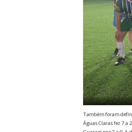
Também foram definido
Águas Claras fez 7 a 
Guarani por 7 a 0. A 