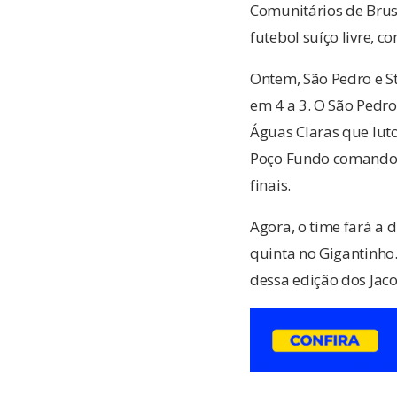
Comunitários de Brus
futebol suíço livre, 
Ontem, São Pedro e S
em 4 a 3. O São Pedro
Águas Claras que lutou
Poço Fundo comandou 
finais.
Agora, o time fará a 
quinta no Gigantinho
dessa edição dos Jaco