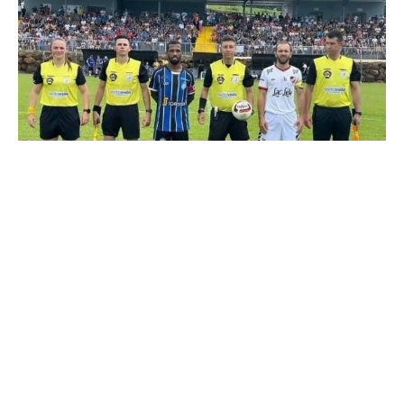
Equipe de arbitragem que atuou na partida
Devido a profundidade do local, o gandula estava se
afogando e pedindo por socorro. Diego escutou e o
avistou. De pronto, largou seus instrumentos de
trabalho, pulou o alambrado, a cerca que protege o
açude, e entrou na água, agarrando a vítima pelo