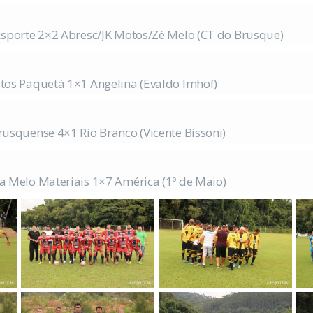
 Esporte 2×2 Abresc/JK Motos/Zé Melo (CT do Brusque)
atos Paquetá 1×1 Angelina (Evaldo Imhof)
rusquense 4×1 Rio Branco (Vicente Bissoni)
a Melo Materiais 1×7 América (1º de Maio)