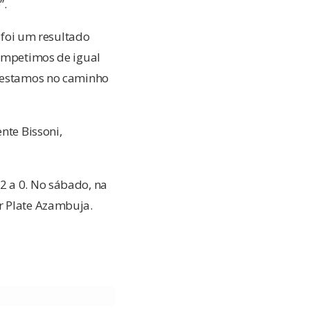
”.
e foi um resultado
competimos de igual
e estamos no caminho
nte Bissoni,
2 a 0. No sábado, na
r Plate Azambuja.