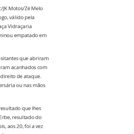
sc/JK Motos/Zé Melo
go, válido pela
ça Vidraçaria
terminou empatado em
isitantes que abriram
entiram acanhados com
direito de ataque.
ersária ou nas mãos
esultado que lhes
 Erbe, resultado do
 aos 20, foi a vez