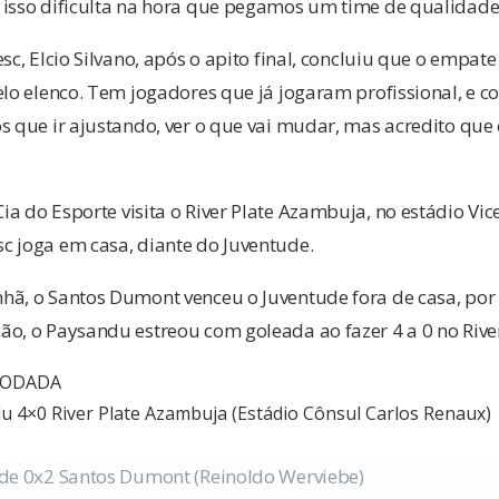
 isso dificulta na hora que pegamos um time de qualidade
sc, Elcio Silvano, após o apito final, concluiu que o empat
elo elenco. Tem jogadores que já jogaram profissional, e 
os que ir ajustando, ver o que vai mudar, mas acredito qu
a do Esporte visita o River Plate Azambuja, no estádio Vice
c joga em casa, diante do Juventude.
hã, o Santos Dumont venceu o Juventude fora de casa, por 
ão, o Paysandu estreou com goleada ao fazer 4 a 0 no Rive
RODADA
u 4×0 River Plate Azambuja (Estádio Cônsul Carlos Renaux)
ude 0x2 Santos Dumont (Reinoldo Werviebe)