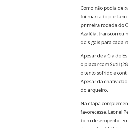
Como não podia deixar
foi marcado por lance
primeira rodada do 
Azaléia, transcorreu
dois gols para cada r
Apesar de a Cia do E
o placar com Sutil (2
o tento sofrido e con
Apesar da criativida
do arqueiro.
Na etapa complementa
favorecesse. Leonel P
bom desempenho em ca