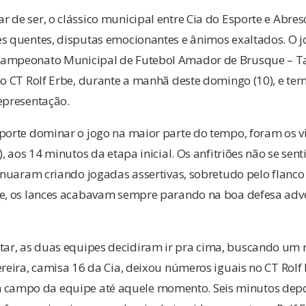
 de ser, o clássico municipal entre Cia do Esporte e Abre
s quentes, disputas emocionantes e ânimos exaltados. O jo
Campeonato Municipal de Futebol Amador de Brusque – Ta
 no CT Rolf Erbe, durante a manhã deste domingo (10), e 
epresentação.
sporte dominar o jogo na maior parte do tempo, foram os v
8), aos 14 minutos da etapa inicial. Os anfitriões não se s
tinuaram criando jogadas assertivas, sobretudo pelo flanco 
de, os lances acabavam sempre parando na boa defesa adv
r, as duas equipes decidiram ir pra cima, buscando um r
ereira, camisa 16 da Cia, deixou números iguais no CT Rolf
mpo da equipe até aquele momento. Seis minutos depois,