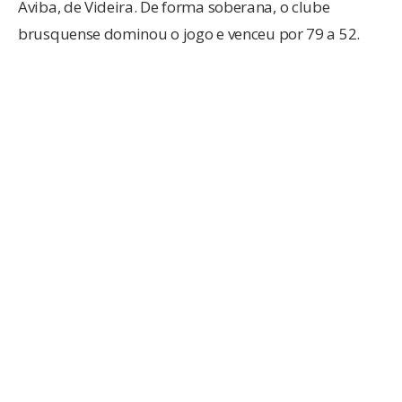
Aviba, de Videira. De forma soberana, o clube
brusquense dominou o jogo e venceu por 79 a 52.
Com os resultados, o time chegou a 18 pontos na
tabela de classificação, com oito vitórias e duas
derrotas até o momento. Para manter a liderança, o
clube brusquense seca agora Joinville, que tem 16
pontos e dois jogos a menos. O próximo desafio da
equipe comandada pelo técnico Bicudo será no dia
29, diante do Avaí, fora de casa.