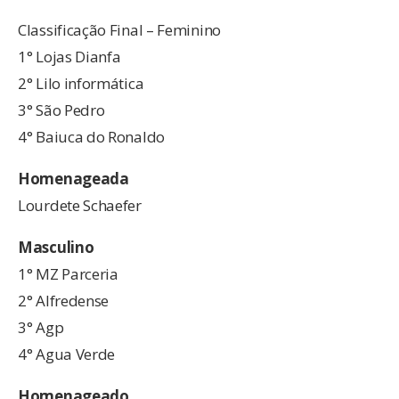
Classificação Final – Feminino
1° Lojas Dianfa
2° Lilo informática
3° São Pedro
4° Baiuca do Ronaldo
Homenageada
Lourdete Schaefer
Masculino
1° MZ Parceria
2° Alfredense
3° Agp
4° Agua Verde
Homenageado