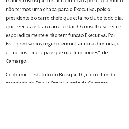
manter o Brusque funcionando. Nos preocupa muito
não termos uma chapa para o Executivo, pois o
presidente é o carro chefe que está no clube todo dia,
que executa e faz o carro andar. O conselho se reúne
esporadicamente e não tem função Executiva. Por
isso, precisamos urgente encontrar uma diretoria, e
o que nos preocupa é que não tem nomes”, diz
Camargo.
Conforme o estatuto do Brusque FC, com o fim do
mandado de Danilo Rezini, o próprio Camargo,
presidente do conselho, fica responsável por assumir
de forma momentânea o clube. Ele passa a ser
obrigado a convocar novas eleições a cada 30 dias.
“A partir do dia 15, se surgiu uma chapa interessada,
imediatamente convocarei eleição, respeitando os