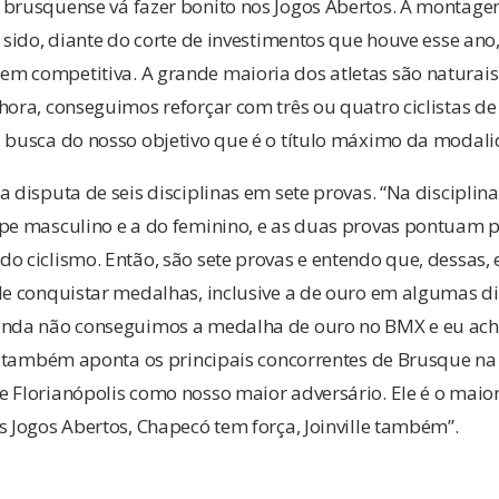
 brusquense vá fazer bonito nos Jogos Abertos. A montage
a sido, diante do corte de investimentos que houve esse ano
m competitiva. A grande maioria dos atletas são naturais
hora, conseguimos reforçar com três ou quatro ciclistas de
a busca do nosso objetivo que é o título máximo da modali
a disputa de seis disciplinas em sete provas. “Na discipli
pe masculino e a do feminino, e as duas provas pontuam pa
o ciclismo. Então, são sete provas e entendo que, dessas,
de conquistar medalhas, inclusive a de ouro em algumas di
ainda não conseguimos a medalha de ouro no BMX e eu ac
ico também aponta os principais concorrentes de Brusque n
 Florianópolis como nosso maior adversário. Ele é o maior 
s Jogos Abertos, Chapecó tem força, Joinville também”.