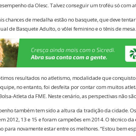
sempenho da Olesc. Talvez conseguir um troféu só com atl
ais chances de medalha estão no basquete, que deve tentar 
l de Basquete Adulto, o vôlei feminino e o tênis de mesa
timos resultados no atletismo, modalidade que conquist
equipe, no entanto, foi desfeita por contar com muitos atle
olsa-Atleta da FME. Neste cenário, as perspectivas não sã
penho também tem sido a altura da tradição da cidade. O
em 2012, 13 e 15 e foram campeões em 2014. O técnico da
o para novamente estar entre os melhores. “Estou bem es