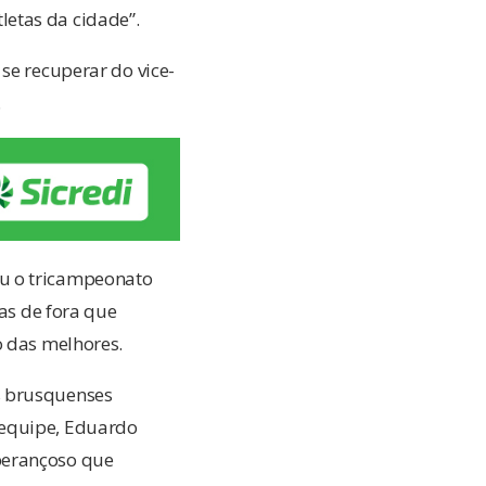
etas da cidade”.
se recuperar do vice-
.
ou o tricampeonato
tas de fora que
o das melhores.
s brusquenses
 equipe, Eduardo
perançoso que