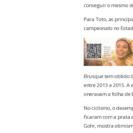
conseguir o mesmo de
Para Toto, as princip
campeonato no Estadua
Brusque tem obtido ó
entre 2013 e 2015. A 
oneravam a folha de B
No ciclismo, o desem
ficaram com a prata 
Gohr, mostra otimism