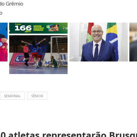
 do Grêmio
o
SEMIFINAL
SÊNIOR
50 atletas representarão Brusq