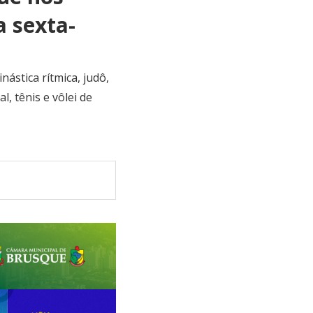
a sexta-
ástica rítmica, judô,
l, tênis e vôlei de