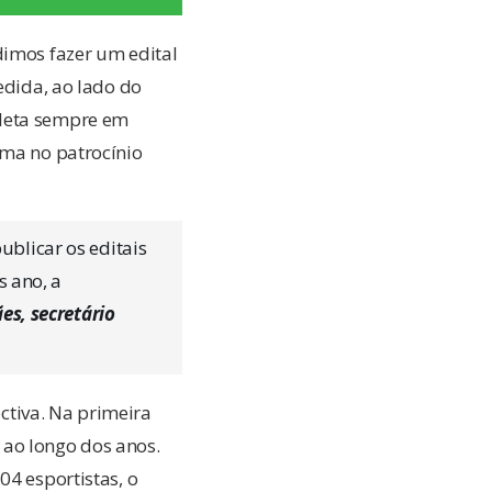
dimos fazer um edital
edida, ao lado do
tleta sempre em
ama no patrocínio
blicar os editais
s ano, a
s, secretário
tiva. Na primeira
 ao longo dos anos.
04 esportistas, o