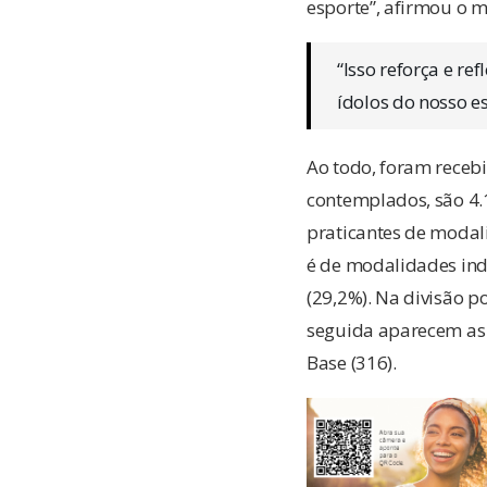
esporte”, afirmou o m
“Isso reforça e re
ídolos do nosso e
Ao todo, foram receb
contemplados, são 4.
praticantes de modali
é de modalidades indi
(29,2%). Na divisão p
seguida aparecem as c
Base (316).