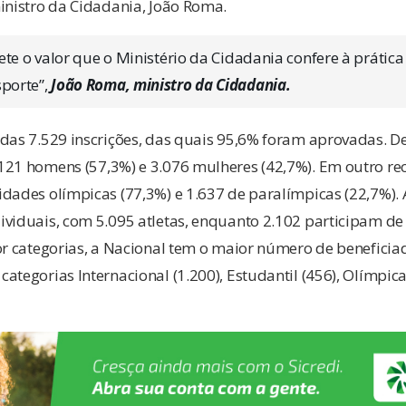
inistro da Cidadania, João Roma.
flete o valor que o Ministério da Cidadania confere à prática
sporte”,
João Roma, ministro da Cidadania.
idas 7.529 inscrições, das quais 95,6% foram aprovadas. D
121 homens (57,3%) e 3.076 mulheres (42,7%). Em outro rec
dades olímpicas (77,3%) e 1.637 de paralímpicas (22,7%). 
viduais, com 5.095 atletas, enquanto 2.102 participam de 
or categorias, a Nacional tem o maior número de beneficia
ategorias Internacional (1.200), Estudantil (456), Olímpic