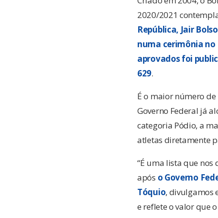
Criado em 2004, o Bol
2020/2021 contempla 
República, Jair Bol
numa cerimônia no 
aprovados foi public
629
.
É o maior número de 
Governo Federal já a
categoria Pódio, a ma
atletas diretamente p
“É uma lista que nos 
após
o Governo Fede
Tóquio
, divulgamos 
e reflete o valor que 