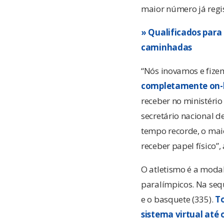
maior número já regis
» Qualificados para
caminhadas
“Nós inovamos e fize
completamente on-
receber no ministério
secretário nacional d
tempo recorde, o mai
receber papel físico”,
O atletismo é a moda
paralímpicos. Na seq
e o basquete (335).
To
sistema virtual até 