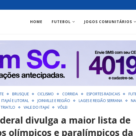
HOME
FUTEBOL
JOGOS COMUNITÁRIOS
TE
BRUSQUE
CICLISMO
CORRIDA
ESPORTES RADICAIS
FUT
ITAJAÍ E LITORAL
JOINVILLE E REGIÃO
LAGES E REGIÃO SERRANA
NA
TRIATLO
VALE DO ITAJAÍ
VÔLEI
eral divulga a maior lista de
s olímpicos e paralímpicos da 