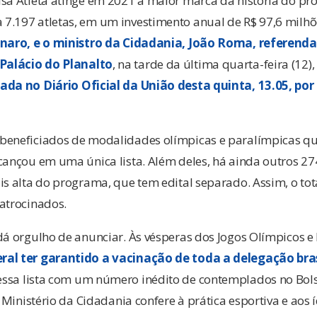
sa Atleta atinge em 2021 a maior marca da história do pr
7.197 atletas, em um investimento anual de R$ 97,6 milhõ
sonaro, e o ministro da Cidadania, João Roma, refere
Palácio do Planalto
, na tarde da última quarta-feira (12),
ada no Diário Oficial da União desta quinta, 13.05, por
beneficiados de modalidades olímpicas e paralímpicas que
lcançou em uma única lista. Além deles, há ainda outros 2
is alta do programa, que tem edital separado. Assim, o tota
atrocinados.
dá orgulho de anunciar. Às vésperas dos Jogos Olímpicos e
ral ter garantido a vacinação de toda a delegação bras
essa lista com um número inédito de contemplados no Bolsa
o Ministério da Cidadania confere à prática esportiva e aos