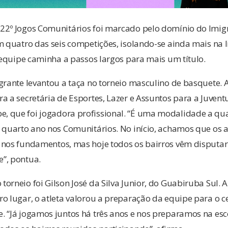
22º Jogos Comunitários foi marcado pelo domínio do Imigr
m quatro das seis competições, isolando-se ainda mais na 
A equipe caminha a passos largos para mais um título.
grante levantou a taça no torneio masculino de basquete. 
a a secretária de Esportes, Lazer e Assuntos para a Juvent
 que foi jogadora profissional. “É uma modalidade a qual
 quarto ano nos Comunitários. No início, achamos que os 
 nos fundamentos, mas hoje todos os bairros vêm disputa
”, pontua.
orneio foi Gilson José da Silva Junior, do Guabiruba Sul. 
o lugar, o atleta valorou a preparação da equipe para o c
 “Já jogamos juntos há três anos e nos preparamos na esc