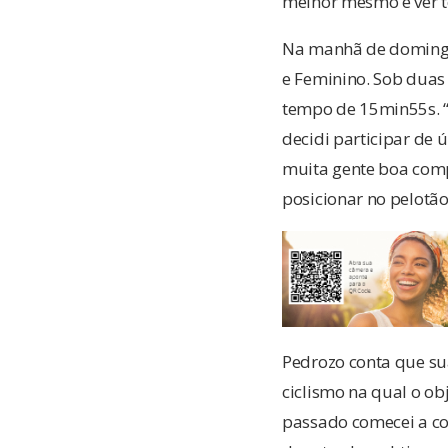
melhor mesmo é ver to
Na manhã de domingo 
e Feminino. Sob duas
tempo de 15min55s. “
decidi participar de
muita gente boa compe
posicionar no pelotão
Pedrozo conta que su
ciclismo na qual o ob
passado comecei a com