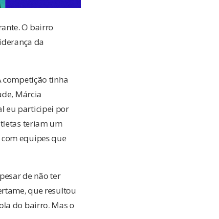
ante. O bairro
liderança da
A competição tinha
ude, Márcia
 eu participei por
atletas teriam um
r com equipes que
Apesar de não ter
ertame, que resultou
ola do bairro. Mas o