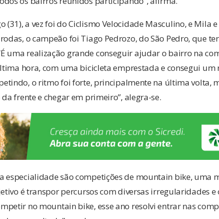
dos os bairros reunidos participando”, afirma.
(31), a vez foi do Ciclismo Velocidade Masculino, e Mila 
 rodas, o campeão foi Tiago Pedrozo, do São Pedro, que t
É uma realização grande conseguir ajudar o bairro na com
 última hora, com uma bicicleta emprestada e consegui um 
tindo, o ritmo foi forte, principalmente na última volta,
 da frente e chegar em primeiro”, alegra-se.
a especialidade são competições de mountain bike, uma 
jetivo é transpor percursos com diversas irregularidades e
petir no mountain bike, esse ano resolvi entrar nas compe