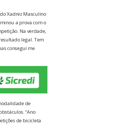
e do Xadrez Masculino
erminou a prova com o
petição. Na verdade,
resultado legal. Tem
 mas consegui me
modalidade de
 obstáculos. “Ano
tições de bicicleta