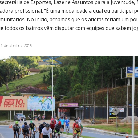
 secretária de Esportes, Lazer e Assuntos para a Juventude
adora profissional. “É uma modalidade a qual eu participei 
unitários. No início, achamos que os atletas teriam um pou
e todos os bairros vêm disputar com equipes que sabem jo
1 de abril de 2019