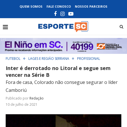
QUEM SOMOS
FALE CONOSCO
NOSSOS PARCEIROS
FUTEBOL
LAGES E REGIÃO SERRANA
PROFISSIONAL
Inter é derrotado no Litoral e segue sem
vencer na Série B
Fora de casa, Colorado não consegue segurar o líder
Camboriú
Publicado por
Redação
10 de julho de 2021