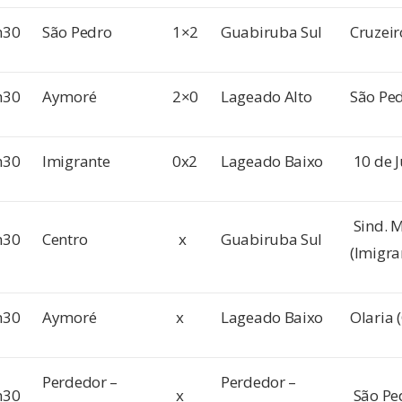
h30
São Pedro
1×2
Guabiruba Sul
Cruzeir
h30
Aymoré
2×0
Lageado Alto
São Pe
h30
Imigrante
0x2
Lageado Baixo
10 de J
Sind. M
h30
Centro
x
Guabiruba Sul
(Imigra
h30
Aymoré
x
Lageado Baixo
Olaria 
Perdedor –
Perdedor –
h30
x
São Pe