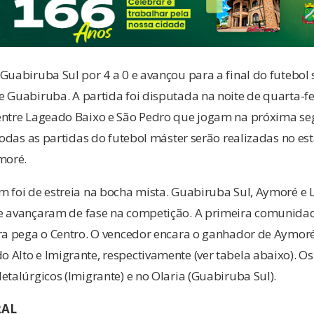
Guabiruba Sul por 4 a 0 e avançou para a final do futebol
 Guabiruba. A partida foi disputada na noite de quarta-fei
entre Lageado Baixo e São Pedro que jogam na próxima seg
 Todas as partidas do futebol máster serão realizadas no e
moré.
m foi de estreia na bocha mista. Guabiruba Sul, Aymoré e
e avançaram de fase na competição. A primeira comunida
ora pega o Centro. O vencedor encara o ganhador de Aymor
Alto e Imigrante, respectivamente (ver tabela abaixo). Os
etalúrgicos (Imigrante) e no Olaria (Guabiruba Sul).
RAL