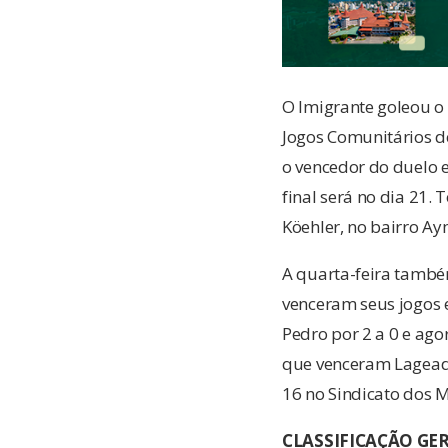
O Imigrante goleou o 
Jogos Comunitários de
o vencedor do duelo 
final será no dia 21.
Köehler, no bairro Ay
A quarta-feira també
venceram seus jogos 
Pedro por 2 a 0 e ag
que venceram Lageado 
16 no Sindicato dos M
CLASSIFICAÇÃO GE