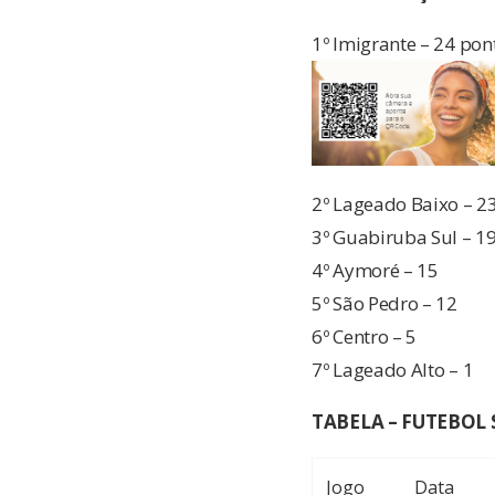
1º Imigrante – 24 pon
2º Lageado Baixo – 2
3º Guabiruba Sul – 1
4º Aymoré – 15
5º São Pedro – 12
6º Centro – 5
7º Lageado Alto – 1
TABELA – FUTEBOL
Jogo
Data