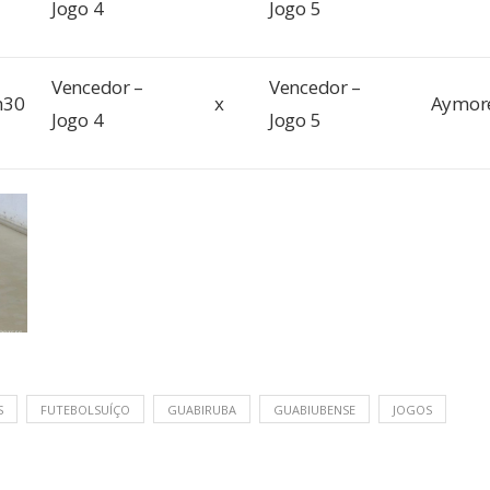
Jogo 4
Jogo 5
Vencedor –
Vencedor –
h30
x
Aymor
Jogo 4
Jogo 5
S
FUTEBOLSUÍÇO
GUABIRUBA
GUABIUBENSE
JOGOS