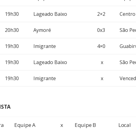
19h30
Lageado Baixo
2×2
Centro
20h30
Aymoré
0x3
São Pe
19h30
Imigrante
4×0
Guabir
19h30
Lageado Baixo
x
São Pe
19h30
Imigrante
x
Venced
IS
TA
ra
Equipe A
x
Equipe B
Local