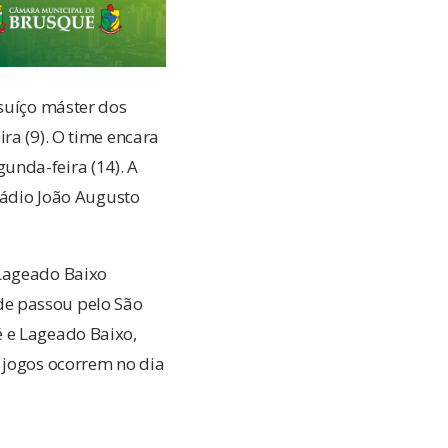
 suíço máster dos
ra (9). O time encara
unda-feira (14). A
stádio João Augusto
 Lageado Baixo
de passou pelo São
é e Lageado Baixo,
 jogos ocorrem no dia