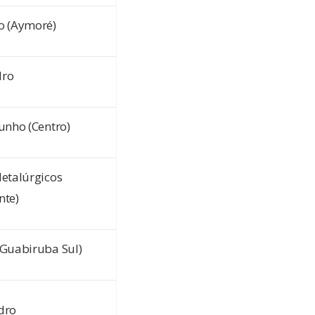
o (Aymoré)
dro
unho (Centro)
etalúrgicos
nte)
(Guabiruba Sul)
dro