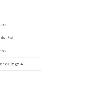
dro
uba Sul
dro
or de Jogo 4