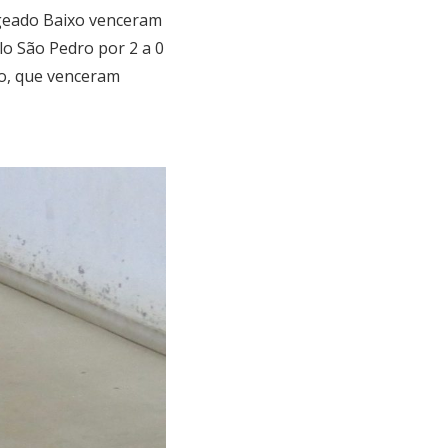
ageado Baixo venceram
o São Pedro por 2 a 0
o, que venceram