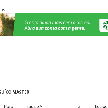
tos
3
9
 SUÍÇO MASTER
Hora
Equipe A
x
Equipe