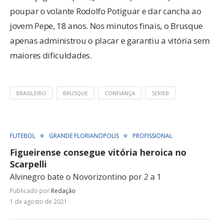
poupar o volante Rodolfo Potiguar e dar cancha ao
jovem Pepe, 18 anos. Nos minutos finais, o Brusque
apenas administrou o placar e garantiu a vitória sem
maiores dificuldades.
BRASILEIRO
BRUSQUE
CONFIANÇA
SERIEB
FUTEBOL
GRANDE FLORIANÓPOLIS
PROFISSIONAL
Figueirense consegue vitória heroica no
Scarpelli
Alvinegro bate o Novorizontino por 2 a 1
Publicado por
Redação
1 de agosto de 2021