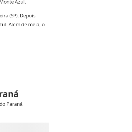
 Monte Azul.
ra (SP). Depois,
ul. Além de meia, o
araná
 do Paraná.