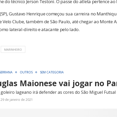
e do técnico Jerson Testoni. O passe do atleta pertence ao
(SP), Gustavo Henrique começou sua carreira no Manthiquei
e Velo Clube, também de São Paulo, até chegar ao Monte Az
mo lateral-direito e atacante pelo lado.
MARINHEIRO
 SERRANA
OUTROS
SEM CATEGORIA
uglas Maionese vai jogar no P
goleiro lageano irá defender as cores do São Miguel Futsal
29 de janeiro de 2021