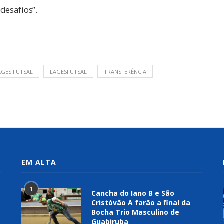
desafios”.
AGES FUTSAL
LAGESFUTSAL
TRANSFERÊNCIA
EM ALTA
1
Cancha do Iano B e São
Cristóvão A farão a final da
Bocha Trio Masculino de
Guabiruba