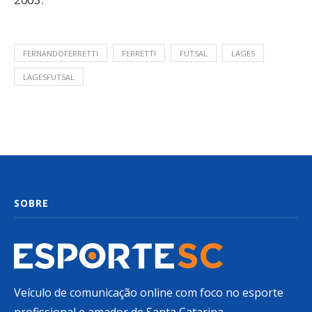
FERNANDOFERRETTI
FERRETTI
FUTSAL
LAGES
LAGESFUTSAL
SOBRE
Veículo de comunicação online com foco no esporte