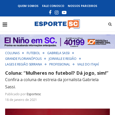
QUEM SOMOS
FALE CONOSCO
NOSSOS PARCEIROS
COLUNAS
FUTEBOL
GABRIELA SASSI
GRANDE FLORIANÓPOLIS
JOINVILLE E REGIÃO
LAGES E REGIÃO SERRANA
PROFISSIONAL
VALE DO ITAJAÍ
Coluna: “Mulheres no futebol? Dá jogo, sim!”
Confira a coluna de estreia da jornalista Gabriela
Sassi.
Publicado por
Esportesc
18 de janeiro de 2021