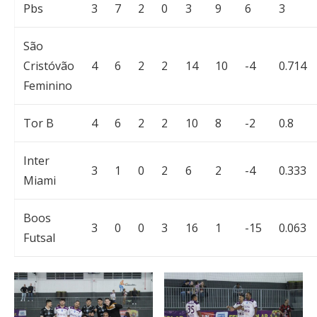
Pbs
3
7
2
0
3
9
6
3
São
Cristóvão
4
6
2
2
14
10
-4
0.714
Feminino
Tor B
4
6
2
2
10
8
-2
0.8
Inter
3
1
0
2
6
2
-4
0.333
Miami
Boos
3
0
0
3
16
1
-15
0.063
Futsal