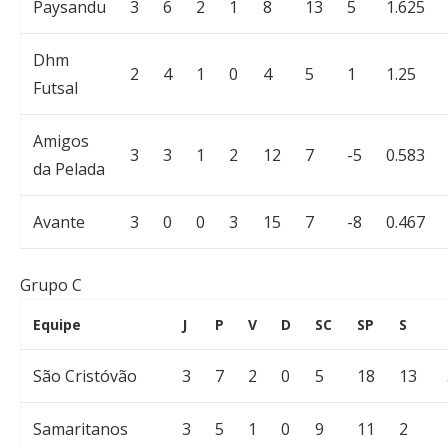
Paysandu
3
6
2
1
8
13
5
1.625
Dhm
2
4
1
0
4
5
1
1.25
Futsal
Amigos
3
3
1
2
12
7
-5
0.583
da Pelada
Avante
3
0
0
3
15
7
-8
0.467
Grupo C
Equipe
J
P
V
D
SC
SP
S
São Cristóvão
3
7
2
0
5
18
13
Samaritanos
3
5
1
0
9
11
2