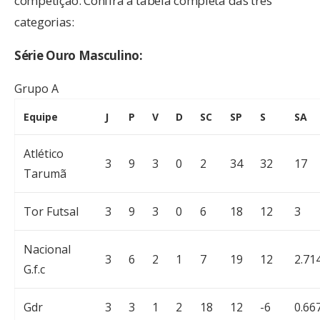
competição. Confira a tabela completa das três
categorias:
Série Ouro Masculino:
Grupo A
Equipe
J
P
V
D
SC
SP
S
SA
Atlético
3
9
3
0
2
34
32
17
Tarumã
Tor Futsal
3
9
3
0
6
18
12
3
Nacional
3
6
2
1
7
19
12
2.71
G.f.c
Gdr
3
3
1
2
18
12
-6
0.66