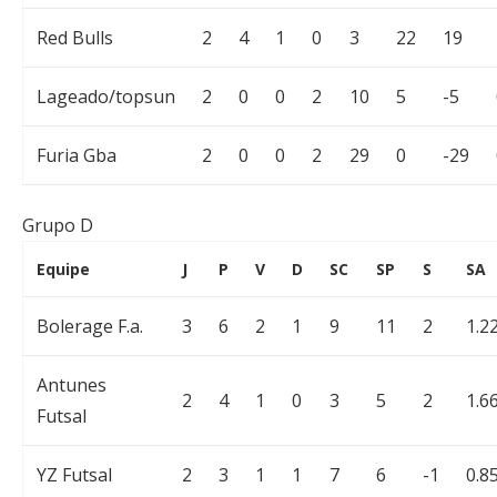
Red Bulls
2
4
1
0
3
22
19
Lageado/topsun
2
0
0
2
10
5
-5
Furia Gba
2
0
0
2
29
0
-29
Grupo D
Equipe
J
P
V
D
SC
SP
S
SA
Bolerage F.a.
3
6
2
1
9
11
2
1.2
Antunes
2
4
1
0
3
5
2
1.6
Futsal
YZ Futsal
2
3
1
1
7
6
-1
0.8