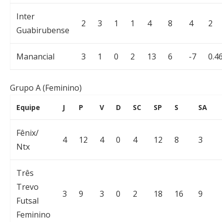
Inter
2
3
1
1
4
8
4
2
Guabirubense
Manancial
3
1
0
2
13
6
-7
0.4
Grupo A (Feminino)
Equipe
J
P
V
D
SC
SP
S
SA
Fênix/
4
12
4
0
4
12
8
3
Ntx
Três
Trevo
3
9
3
0
2
18
16
9
Futsal
Feminino