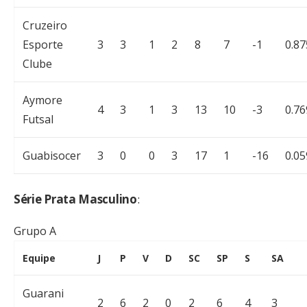
Cruzeiro
Esporte
3
3
1
2
8
7
-1
0.87
Clube
Aymore
4
3
1
3
13
10
-3
0.76
Futsal
Guabisocer
3
0
0
3
17
1
-16
0.05
Série Prata Masculino
:
Grupo A
Equipe
J
P
V
D
SC
SP
S
SA
Guarani
2
6
2
0
2
6
4
3