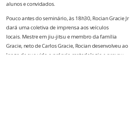
alunos e convidados.
Pouco antes do seminário, às 18h30, Rocian Gracie Jr
dará uma coletiva de imprensa aos veículos
locais. Mestre em jiu-jitsu e membro da família
Gracie, neto de Carlos Gracie, Rocian desenvolveu ao
longo de sua vida a própria metodologia e provou
que a prática precisa da teoria para estar completa.
Ele possui centenas de alunos que seguem apostilas,
treinamentos e um formato diferenciado,
desenvolvido pelo próprio mestre. É uma
oportunidade de conversar diretamente com um
membro da família conhecida mundialmente pela
criação do Jiu-jítsu brasileiro ou BJJ (Brazilian Jiu-
Jitsu) modalidade marcial, desenvolvido pela família