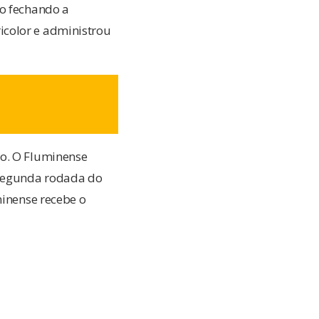
to fechando a
icolor e administrou
ão. O Fluminense
 segunda rodada do
minense recebe o