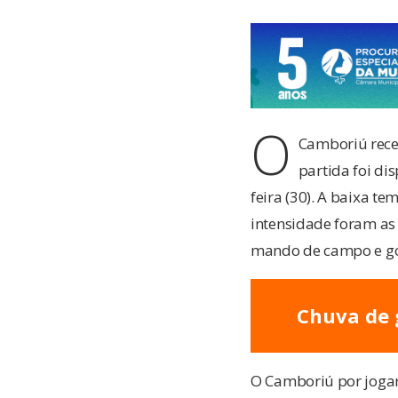
O
Camboriú receb
partida foi di
feira (30). A baixa t
intensidade foram as
mando de campo e gol
Chuva de 
O Camboriú por jogar