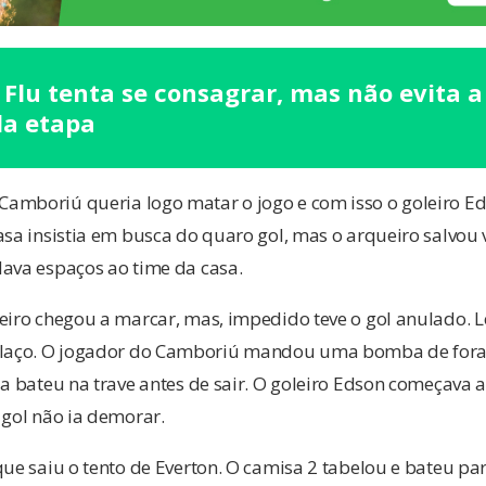
 Flu tenta se consagrar, mas não evita 
a etapa
amboriú queria logo matar o jogo e com isso o goleiro Ed
asa insistia em busca do quaro gol, mas o arqueiro salvou v
dava espaços ao time da casa.
zeiro chegou a marcar, mas, impedido teve o gol anulado. 
aço. O jogador do Camboriú mandou uma bomba de fora d
la bateu na trave antes de sair. O goleiro Edson começava a 
 gol não ia demorar.
que saiu o tento de Everton. O camisa 2 tabelou e bateu par