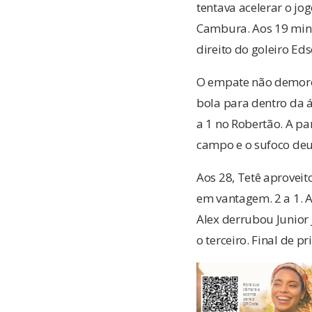
tentava acelerar o jo
Cambura. Aos 19 minu
direito do goleiro Eds
O empate não demoro
bola para dentro da á
a 1 no Robertão. A pa
campo e o sufoco deu
Aos 28, Tetê aprovei
em vantagem. 2 a 1. A
Alex derrubou Junior 
o terceiro. Final de 