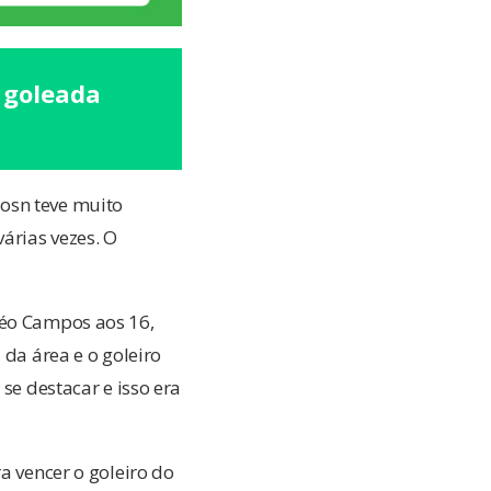
a goleada
osn teve muito
árias vezes. O
Léo Campos aos 16,
a área e o goleiro
se destacar e isso era
a vencer o goleiro do