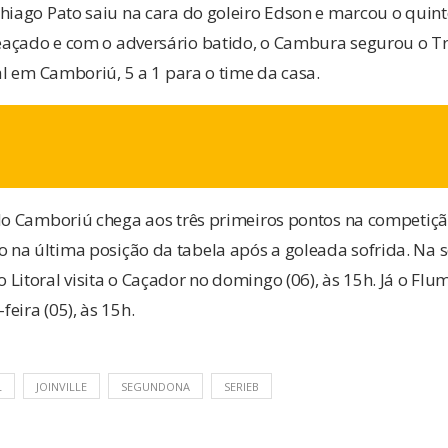
hiago Pato saiu na cara do goleiro Edson e marcou o quin
açado e com o adversário batido, o Cambura segurou o Tr
nal em Camboriú, 5 a 1 para o time da casa.
a
 do Camboriú chega aos três primeiros pontos na competiç
na última posição da tabela após a goleada sofrida. Na
Litoral visita o Caçador no domingo (06), às 15h. Já o Flu
eira (05), às 15h.
L
JOINVILLE
SEGUNDONA
SERIEB