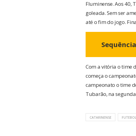
Fluminense. Aos 40, T
goleada. Sem ser ame
até o fim do jogo. Fi
Sequênci
Com a vitória o time
começa o campeonato 
campeonato o time do 
Tubarão, na segunda-f
CATARINENSE
FUTEBO