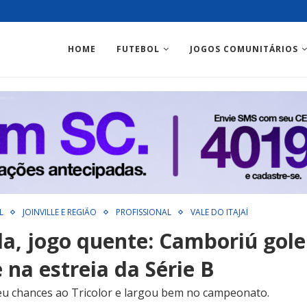
HOME
FUTEBOL
JOGOS COMUNITÁRIOS
L
JOINVILLE E REGIÃO
PROFISSIONAL
VALE DO ITAJAÍ
da, jogo quente: Camboriú gole
na estreia da Série B
eu chances ao Tricolor e largou bem no campeonato.