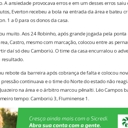
go. A ansiedade provocava erros e em um desses erros saiu 
tos, Everton recebeu a bola na entrada da área e bateu c
on. 1 a 0 para os donos da casa.
u muito. Aos 24 Robinho, após grande jogada pela ponta
rea, Castro, mesmo com marcação, colocou entre as pernas
rtir daí só deu Camboriú. O time da casa encurralou o adv
 resultado.
tou rebote da barreira após cobrança de falta e colocou 
 pressão continuava e o time do Norte do estado não reagia
Juazeiro na área e o árbitro marcou pênalti. Léo Campos b
primeiro tempo: Camboriú 3, Fluminense 1.