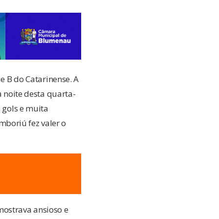
e B do Catarinense. A
 noite desta quarta-
s gols e muita
boriú fez valer o
mostrava ansioso e