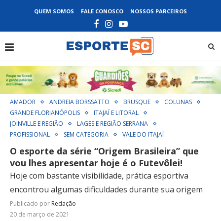
QUEM SOMOS
FALE CONOSCO
NOSSOS PARCEIROS
AMADOR
ANDREIA BORSSATTO
BRUSQUE
COLUNAS
GRANDE FLORIANÓPOLIS
ITAJAÍ E LITORAL
JOINVILLE E REGIÃO
LAGES E REGIÃO SERRANA
PROFISSIONAL
SEM CATEGORIA
VALE DO ITAJAÍ
O esporte da série “Origem Brasileira” que
vou lhes apresentar hoje é o Futevôlei!
Hoje com bastante visibilidade, prática esportiva
encontrou algumas dificuldades durante sua origem
Publicado por
Redação
20 de março de 2021