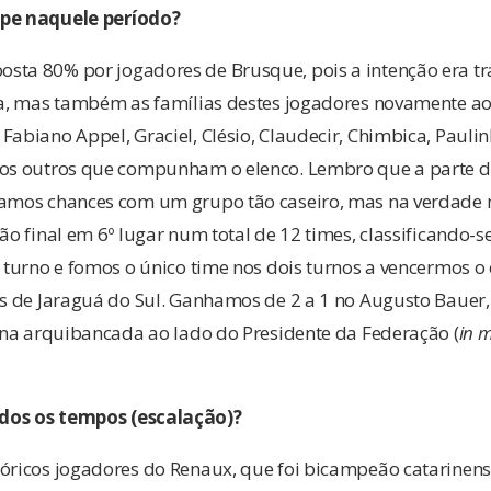
ipe naquele período?
sta 80% por jogadores de Brusque, pois a intenção era tr
ta, mas também as famílias destes jogadores novamente ao
Fabiano Appel, Graciel, Clésio, Claudecir, Chimbica, Pauli
tos outros que compunham o elenco. Lembro que a parte d
íamos chances com um grupo tão caseiro, mas na verdade n
ão final em 6º lugar num total de 12 times, classificando-se
2º turno e fomos o único time nos dois turnos a vencermos
us de Jaraguá do Sul. Ganhamos de 2 a 1 no Augusto Bauer,
a na arquibancada ao lado do Presidente da Federação (
in 
dos os tempos (escalação)?
óricos jogadores do Renaux, que foi bicampeão catarinense