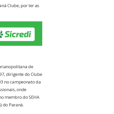
aná Clube, por ter as
orianopolitana de
97, dirigente do Clube
003 no campeonato da
sionais, onde
como membro do SEHA
s) do Paraná.