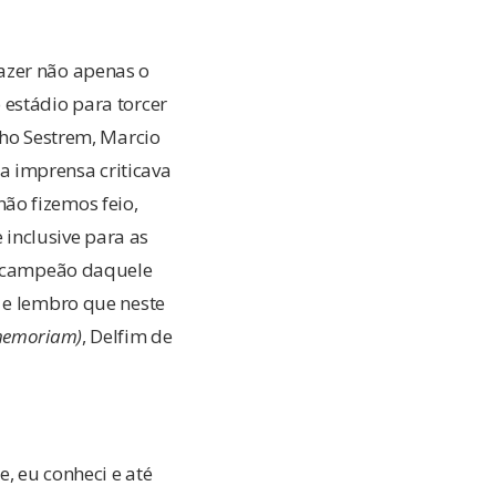
azer não apenas o
 estádio para torcer
nho Sestrem, Marcio
a imprensa criticava
ão fizemos feio,
 inclusive para as
 o campeão daquele
 e lembro que neste
memoriam)
, Delfim de
, eu conheci e até