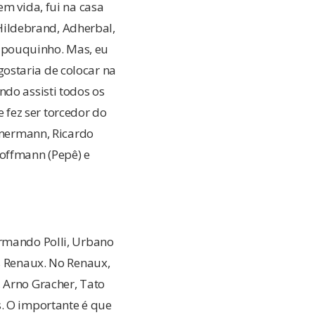
em vida, fui na casa
 Hildebrand, Adherbal,
um pouquinho. Mas, eu
ostaria de colocar na
ndo assisti todos os
fez ser torcedor do
Zimermann, Ricardo
Hoffmann (Pepê) e
Armando Polli, Urbano
os Renaux. No Renaux,
 Arno Gracher, Tato
s. O importante é que