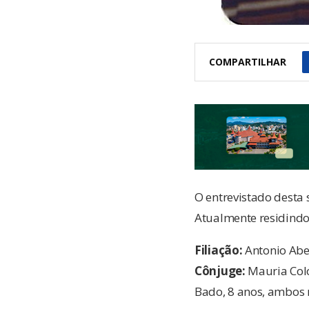
COMPARTILHAR
O entrevistado desta
Atualmente residindo
F
iliação:
Antonio Abel
Cônjuge:
Mauria Colo
Bado, 8 anos, ambos 