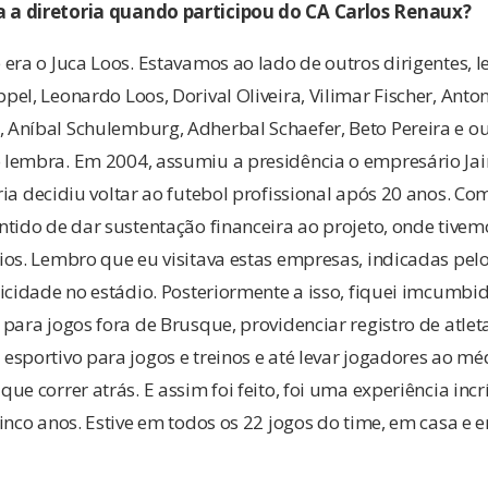
a diretoria quando participou do CA Carlos Renaux?
era o Juca Loos. Estavamos ao lado de outros dirigentes, 
el, Leonardo Loos, Dorival Oliveira, Vilimar Fischer, Ant
Aníbal Schulemburg, Adherbal Schaefer, Beto Pereira e ou
lembra. Em 2004, assumiu a presidência o empresário Jair
oria decidiu voltar ao futebol profissional após 20 anos. Co
tido de dar sustentação financeira ao projeto, onde tive
os. Lembro que eu visitava estas empresas, indicadas pelo
icidade no estádio. Posteriormente a isso, fiquei imcumb
para jogos fora de Brusque, providenciar registro de atlet
sportivo para jogos e treinos e até levar jogadores ao mé
ue correr atrás. E assim foi feito, foi uma experiência inc
inco anos. Estive em todos os 22 jogos do time, em casa e 