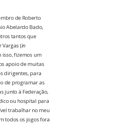
lembro de Roberto
onio Abelardo Bado,
tros tantos que
 Vargas (
in
m isso, fizemos um
mos apoio de muitas
s dirigentes, para
ido de programar as
as junto à Federação,
dico ou hospital para
rível trabalhar no meu
em todos os jogos fora