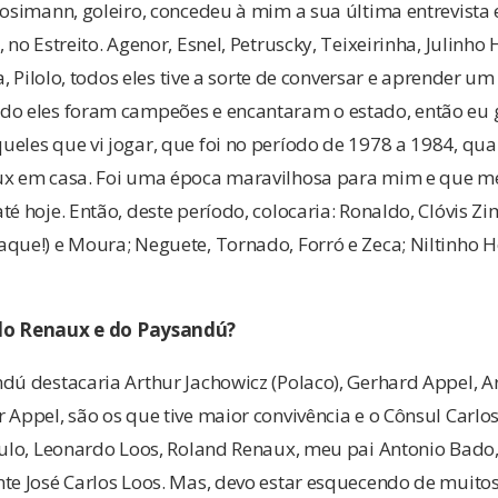
Mosimann, goleiro, concedeu à mim a sua última entrevista 
 no Estreito. Agenor, Esnel, Petruscky, Teixeirinha, Julinho
ha, Pilolo, todos eles tive a sorte de conversar e aprender 
do eles foram campeões e encantaram o estado, então eu g
eles que vi jogar, que foi no período de 1978 a 1984, qua
ux em casa. Foi uma época maravilhosa para mim e que me 
té hoje. Então, deste período, colocaria: Ronaldo, Clóvis 
que!) e Moura; Neguete, Tornado, Forró e Zeca; Niltinho 
 do Renaux e do Paysandú?
ndú destacaria Arthur Jachowicz (Polaco), Gerhard Appel, 
 Appel, são os que tive maior convivência e o Cônsul Carl
aulo, Leonardo Loos, Roland Renaux, meu pai Antonio Bado,
te José Carlos Loos. Mas, devo estar esquecendo de muito