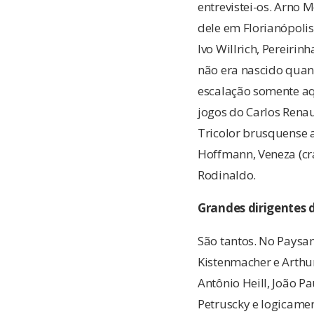
entrevistei-os. Arno 
dele em Florianópolis,
Ivo Willrich, Pereirin
não era nascido quan
escalação somente aqu
jogos do Carlos Rena
Tricolor brusquense a
Hoffmann, Veneza (cra
Rodinaldo.
Grandes dirigentes
São tantos. No Paysa
Kistenmacher e Arthur
Antônio Heill, João P
Petruscky e logicamen