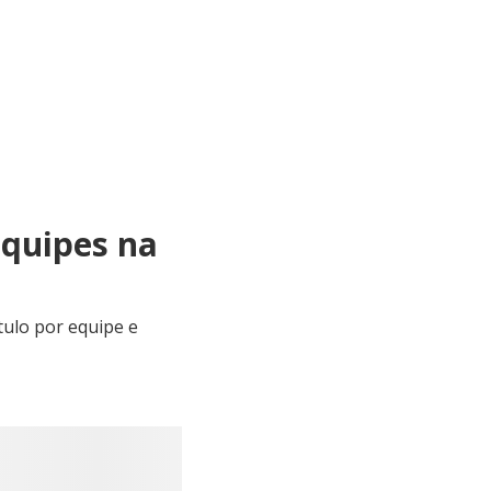
equipes na
5
tulo por equipe e