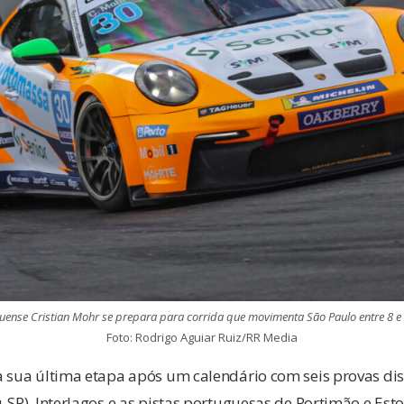
uense Cristian Mohr se prepara para corrida que movimenta São Paulo entre 8 
Foto: Rodrigo Aguiar Ruiz/RR Media
à sua última etapa após um calendário com seis provas di
-SP), Interlagos e as pistas portuguesas de Portimão e Esto