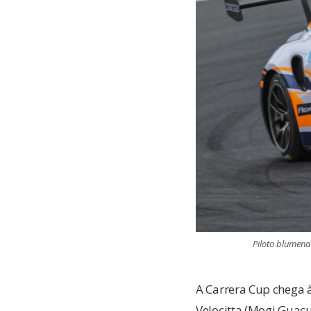
Piloto blumena
A Carrera Cup chega 
Velocitta (Mogi Guaçu