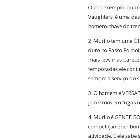
Outro exemplo: quand
Vaughters, é uma das 
homem-chave do trem d
2. Murilo tem uma ÉT
duro no Passo Pordoi.
mais leve mas parece
temporadas ele conti
sempre a serviço do se
3. O homem é VERSÁTIL
já o vimos em fugas m
4. Murilo é GENTE BOA
competição e ser bom
atividade. E ele sabe