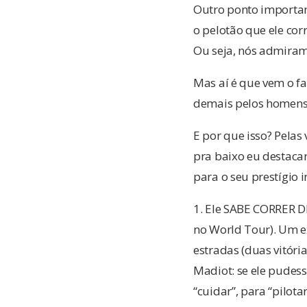
Outro ponto importa
o pelotão que ele cor
Ou seja, nós admiram
Mas aí é que vem o f
demais pelos homens 
E por que isso? Pelas
pra baixo eu destacar
para o seu prestígio i
1. Ele SABE CORRER D
no World Tour). Um ex
estradas (duas vitória
Madiot: se ele pudess
“cuidar”, para “pilota