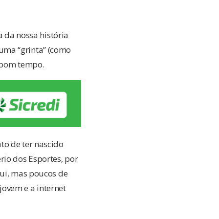
a da nossa história
uma “grinta” (como
m bom tempo.
to de ter nascido
io dos Esportes, por
qui, mas poucos de
 jovem e a internet