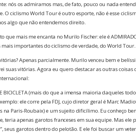
nte: nós os admiramos mas, de fato, pouco ou nada ente
re. O ciclismo World Tour é outro esporte, não é esse cicl
os algo que não entendemos direito.
ato que mais me encanta no Murilo Fischer: ele é ADMIRA
mais importantes do ciclismo de verdade, do World Tour.
 vitórias? Apenas parcialmente. Murilo venceu bem e belíss
ei suas vitórias. Agora eu quero destacar as outras coisa
nternacional:
E BICICLETA (mais do que a imensa maioria daqueles tod
emplo: ele corre pela FDJ, cujo diretor geral é Marc Madi
s na Paris-Roubaix) e um sujeito dificílimo. Eu conheço bem
e, teria apenas garotos franceses em sua equipe. Mas ele 
r”, seus garotos dentro do pelotão. E ele foi buscar um vete