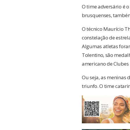
O time adversário é o
brusquenses, também 
O técnico Maurício T
constelação de estrel
Algumas atletas fora
Tolentino, são medalh
americano de Clubes 
Ou seja, as meninas d
triunfo. O time catar