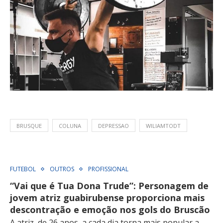
BRUSQUE
COLUNA
DEPRESSAO
WILIAMTODT
FUTEBOL
OUTROS
PROFISSIONAL
“Vai que é Tua Dona Trude”: Personagem de
jovem atriz guabirubense proporciona mais
descontração e emoção nos gols do Bruscão
A atriz, de 26 anos, a cada dia torna mais popular a