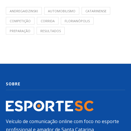
ANDREGAIDZINSKI
AUTOMOBILISMO
CATARINENSE
COMPETIÇÃO
CORRIDA
FLORIANÓPOLIS
PREPARAÇÃO
RESULTADOS
SOBRE
Veículo de comunicação online com foco no esporte
profissional e amador de Santa Catarina